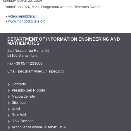
Monday, March 25, 2024
RomeCup 2024, Mihai Dragusanu won the Research Award
video.repubblica.it
www.mondodigitale.org
DEPARTMENT OF INFORMATION ENGINEERING AND
MATHEMATICS
San Niccolò, via Roma, 56
53100 Siena - Italy
Fax +39 0577 233609
Email:
pec.diism@pec.unisipec.it
Contacts
Presidio San Niccolò
Mappa del sito
Site map
Unisi
Rete Wifi
DSU Toscana
Accoglienza disabili e servizi DSA