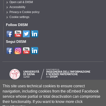
Open call & DIISM
Accessibility
Privacy e Cookie policy
Cookie settings
Follow DIISM
Segui DIISM
This site uses technical cookies to ensure correct
Università degli Studi di Siena
- Rettorato, via Banchi di Sotto 55, 53100
navigation, including cookies from the oEmbed Facebook
Siena ITALIA
service whose partial or total deactivation can compromise
P.IVA 00273530527 | C.F. 80002070524 |
Coordinate bancarie
|
Caselle
their functionality. If you want to know more click
Pec: Posta Elettronica Certificata
|
Fatturazione Elettronica
Contatti:
urp@unisi.it
- URP - Ufficio Relazioni con il Pubblico Tel.