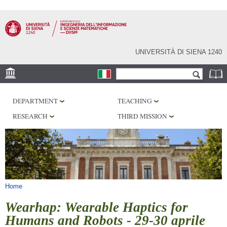
Skip to
main
content
UNIVERSITÀ DI SIENA 1240
Search form
Search
LOCATION
DEPARTMENT
TEACHING
PHD PROGRAM
RESEARCH
THIRD MISSION
LABORATORIES
LIBRARIES
SERVICES
You are here
Home
Wearhap: Wearable Haptics for
Humans and Robots - 29-30 aprile