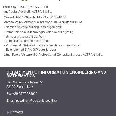
Thursday, June 18, 2009 - 10:00
Ing. Paola Viscarelli, ALTRAN Italia
Giovedì 18/06/09, aula 14 - Ore 10.00-13.00
Perchè VoIP? Vantaggi e svantaggi delle telefonia su IP
Il seminario verte sui seguenti argomenti:
- Introduzione alla tecnologia Voice over IP (VoIP)
- SIP e altri protocolli per VoIP
- Infrastruttura di rete e call setup
- Problemi di NAT e sicurezza: attacchi e contromisure
- Estensioni al SIP e SIP peer-to-peer
L'ing. Paola Viscarellii è Professional Consultant presso ALTRAN Italia
DEPARTMENT OF INFORMATION ENGINEERING AND
MATHEMATICS
San Niccolò, via Roma, 56
53100 Siena - Italy
Fax +39 0577 233609
Email:
pec.diism@pec.unisipec.it
Contacts