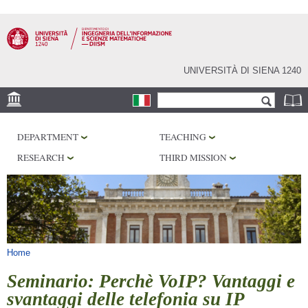
Skip to
main
content
UNIVERSITÀ DI SIENA 1240
Search form
Search
LOCATION
DEPARTMENT
TEACHING
PHD PROGRAM
RESEARCH
THIRD MISSION
LABORATORIES
LIBRARIES
SERVICES
You are here
Home
Seminario: Perchè VoIP? Vantaggi e
svantaggi delle telefonia su IP