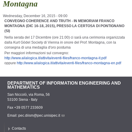
Montagna
Wednesday, December 16, 2015 - 09:00
CONVEGNO COHERENCE AND TRUTH - IN MEMORIAM FRANCO
MONTAGNA (DIC 16-18, 2015), PRESSO LA CERTOSA DI PONTIGNANO
(SI)
Nella serata del 17 Dicembre (ore 21:00) ci sarà una cerimonia organizzata
dalla Kurt Gödel Society di Vienna in onore del Prof. Montagna, con la
consegna di una medaglia d'oro postuma
Per maggiori informazioni sul convegno:
http://www.ailalogica.it/attivita/eventi-files/franco-montagna-it.pdf
oppure
http://www.ailalogica.it/attivita/eventi-files/franco-montagna-en.pdf
DEPARTMENT OF INFORMATION ENGINEERING AND
MATHEMATICS
San Niccolò, via Roma, 56
53100 Siena - Italy
Fax +39 0577 233609
Email:
pec.diism@pec.unisipec.it
Contacts