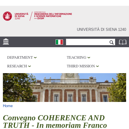
Skip to
main
content
UNIVERSITÀ DI SIENA 1240
Search form
Search
LOCATION
DEPARTMENT
TEACHING
PHD PROGRAM
RESEARCH
THIRD MISSION
LABORATORIES
LIBRARIES
SERVICES
You are here
Home
Convegno COHERENCE AND
TRUTH - In memoriam Franco