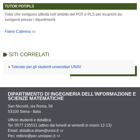
TUTOR POT/PLS
Tutor che svolgono attività nell’ambito del POT e PLS per incarichi da
svolgersi presso i dipartimenti
Falesi Caterina
SITI CORRELATI
Tutorato per gli studenti unversitari UNISI
DIPARTIMENTO DI INGEGNERIA DELL'INFORMAZIONE E
SCIENZE MATEMATICHE
San Niccolò, via Roma, 56
53100 Siena - Italia
Ufficio studenti e didattica
Tel. 0577 235531 (attivo dal lunedì al venerdì in orario 12-13)
Email:
didattica.diism@unisi.it
Pec:
rettore@pec.unisipec.it