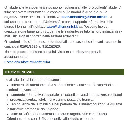
Gli studenti e le studentesse possono rivolgersi ai/alle loro collegh* student*
tutor per avere informazioni e consigli sulle modalità di studio, sulla
organizzazione dei CdL all’indirizzo
tutor-didattica@diism.unisi.it
,
sull'uso delle strutture dell'Università e per il supporto informativo sulle
lauree triennali all'indirizzo
tutor@diism.unisi.it
.
Possono inoltre
contattare direttamente gli studenti e le studentesse tutor ai loro indirizzi di e-
mail istituzionali riportati nelle sezioni sottostanti.
Gli sudenti e le studentesse tutor riportati nelle sezioni sottostanti saranno in
carica dal
01/01/2026 al 31/12/2026
.
I/le tutor possono essere contattati via e-mail e
ricevono
previo
appuntamento
.
Come diventare student* tutor
TUTOR GENERALI
Le attività delle/i tutor generali sono:
interventi di orientamento a studenti delle scuole medie superiori e a
studenti universitari;
supporto informativo e tutoriale a studenti universitari attraverso colloqui
in presenza, contatti telefonici o tramite posta elettronica;
accoglienza delle matricole nel periodo delle immatricolazioni e durante
le iniziative promosse dall’Ateneo;
altre attività di orientamento e tutorato organizzate con l’Ufficio
Orientamento e con l'Ufficio incentivi allo studio e tutorato