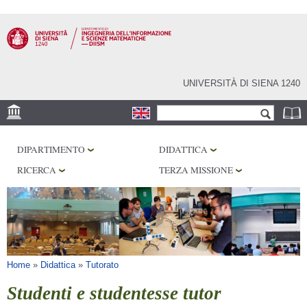
Salta al
contenuto
principale
UNIVERSITÀ DI SIENA 1240
Form di ricerca
Cerca
SEDE
DIPARTIMENTO
DIDATTICA
PHD PROGRAM
RICERCA
TERZA MISSIONE
LABORATORI
BIBLIOTECHE
SERVIZI
Tu sei qui
Home
»
Didattica
»
Tutorato
Studenti e studentesse tutor