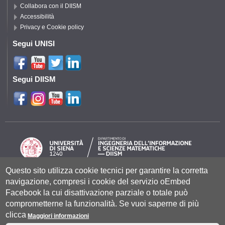
Collabora con il DIISM
Accessibilità
Privacy e Cookie policy
Segui UNISI
Segui DIISM
Questo sito utilizza cookie tecnici per garantire la corretta
navigazione, compresi i cookie del servizio oEmbed
Università degli Studi di Siena
- Rettorato, via Banchi di Sotto 55, 53100
Siena ITALIA
Facebook la cui disattivazione parziale o totale può
P.IVA 00273530527 | C.F. 80002070524 |
Coordinate bancarie
|
Caselle
comprometterne la funzionalità. Se vuoi saperne di più
Pec: Posta Elettronica Certificata
|
Fatturazione Elettronica
clicca
Contatti:
urp@unisi.it
- URP - Ufficio Relazioni con il Pubblico Tel.
Maggiori informazioni
0577 235555 (dal lunedì al venerdì dalle 9.30 alle 10.30)