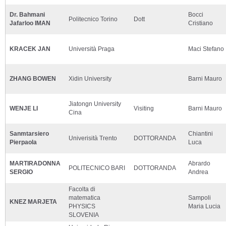
Dr. Bahmani
Bocci
Politecnico Torino
Dott
Jafarloo IMAN
Cristiano
KRACEK JAN
Università Praga
Maci Stefano
ZHANG BOWEN
Xidin University
Barni Mauro
Jiatongn University
WENJE LI
Visiting
Barni Mauro
Cina
Sanmtarsiero
Chiantini
Univerisità Trento
DOTTORANDA
Pierpaola
Luca
MARTIRADONNA
Abrardo
POLITECNICO BARI
DOTTORANDA
SERGIO
Andrea
Facolta di
matematica
Sampoli
KNEZ MARJETA
PHYSICS
Maria Lucia
SLOVENIA