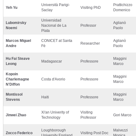
Università Parigi-
Prattichizzo
Yeh Yu
Visiting PhD
Saclay
Domenico
Universidad
Lubomirsky
Aglianò
Nacional de La
Professor
Noemi
Paolo
Plata
Marcos Miguel
CONICET at Santa
Aglianò
Researcher
Andre
Fè
Paolo
Hu Fai Steave
Maggini
Madagascar
Professore
Leong
Marco
Kopoin
Maggini
Charlemagne
Costa d'Avorio
Professore
Marco
N'Diffon
Montissol
Maggini
Haiti
Professore
Stevens
Marco
Xi'an Univerity of
Visiting
Jinwei Zhao
Gori Marco
Technology
Professor
Loughborough
Malvezzi
Zocco Federico
Visiting Post Doc
University England
Monica