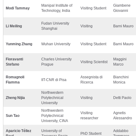
Manipal Institute of
Giambene
Modi Tammay
Visiting Student
Technology, India
Giovanni
Fudan University
Li Meiling
Visiting
Barni Mauro
Shanghai
Yunming Zhang
Wuhan University
Visiting Student
Barni Mauro
Fioravanti
Charles University
Maggini
Visiting Scientist
Stefano
Prague
Marco
Romagnoli
Assegnista di
Bianchini
IIT-CNR di Pisa
Fiamma
Ricerca
Monica
Northwestern
Zheng Nijia
Polytechnical
Visiting
Detti Paolo
University
Northwestern
Visiting
Agnetis
Sun Tao
Polytechnical
researcher
Alessandro
University, CINA
Aparicio Téllez
University of
Addabbo
PhD Student
Raul
Zaragoza Spain
Tommaso