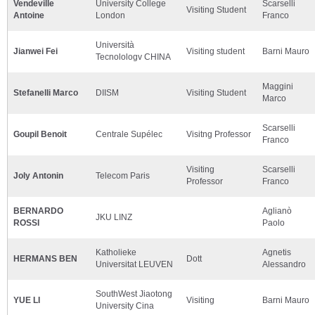
Vendeville
University College
Scarselli
Visiting Student
Antoine
London
Franco
Università
Jianwei Fei
Visiting student
Barni Mauro
Tecnolologv CHINA
Maggini
Stefanelli Marco
DIISM
Visiting Student
Marco
Scarselli
Goupil Benoit
Centrale Supélec
Visitng Professor
Franco
Visiting
Scarselli
Joly Antonin
Telecom Paris
Professor
Franco
BERNARDO
Aglianò
JKU LINZ
ROSSI
Paolo
Katholieke
Agnetis
HERMANS BEN
Dott
Universitat LEUVEN
Alessandro
SouthWest Jiaotong
YUE LI
Visiting
Barni Mauro
University Cina