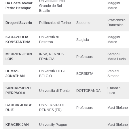
Univeridade Rio
Da Costa Avelar
Maggini
Grande do Sol
Pedro Henrique
Marco
Brasile
Prattichizzo
Drogoni Saverio
Politecnico di Torino
Studente
Domenico
KARAVOULIA
Università di
Maggini
Stagista
KONSTANTINA
Patrasso
Marco
MERRIEN JEAN
INSA, RENNES
Sampoli
Professore
LOIS
FRANCIA
Maria Lucia
DUMAS
Università LIEGI
Paoletti
BORSISTA
JONATHAN
BELGIO
Simone
SANTARSIERO
Chiantini
Università di Trento
DOTTORANDA
PIERPAOLA
Luca
GARCIA JORGE
UNIVERSITA DE
Professore
Maci Stefano
RUIZ
RENNES (FR)
KRACEK JAN
University Prague
Maci Stefano