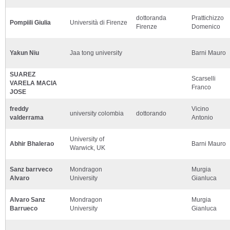
dottoranda
Prattichizzo
Pompiili Giulia
Università di Firenze
Firenze
Domenico
Yakun Niu
Jaa tong university
Barni Mauro
SUAREZ
Scarselli
VARELA MACIA
Franco
JOSE
freddy
Vicino
university colombia
dottorando
valderrama
Antonio
University of
Abhir Bhalerao
Barni Mauro
Warwick, UK
Sanz barrveco
Mondragon
Murgia
Alvaro
University
Gianluca
Alvaro Sanz
Mondragon
Murgia
Barrueco
University
Gianluca