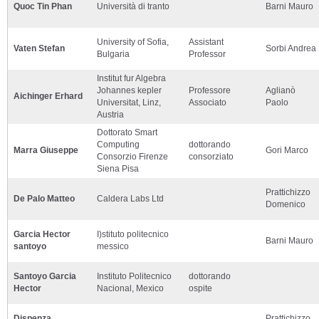
Quoc Tin Phan
Università di tranto
Barni Mauro
University of Sofia,
Assistant
Vaten Stefan
Sorbi Andrea
Bulgaria
Professor
Institut fur Algebra
Johannes kepler
Professore
Aglianò
Aichinger Erhard
Universitat, Linz,
Associato
Paolo
Austria
Dottorato Smart
Computing
dottorando
Marra Giuseppe
Gori Marco
Consorzio Firenze
consorziato
Siena Pisa
Prattichizzo
De Palo Matteo
Caldera Labs Ltd
Domenico
Garcia Hector
I)stituto politecnico
Barni Mauro
santoyo
messico
Santoyo Garcia
Instituto Politecnico
dottorando
Hector
Nacional, Mexico
ospite
Dispenza
Prattichizzo