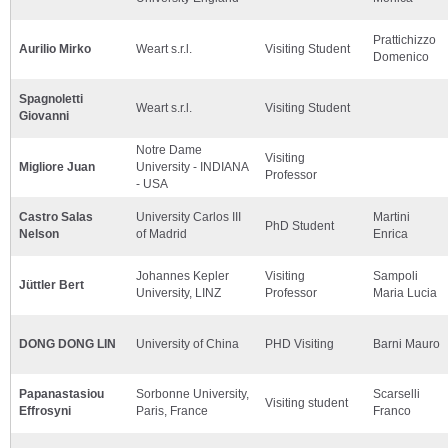
Prattichizzo
Aurilio Mirko
Weart s.r.l.
Visiting Student
Domenico
Spagnoletti
Weart s.r.l.
Visiting Student
Giovanni
Notre Dame
Visiting
Migliore Juan
University - INDIANA
Professor
- USA
Castro Salas
University Carlos III
Martini
PhD Student
Nelson
of Madrid
Enrica
Johannes Kepler
Visiting
Sampoli
Jüttler Bert
University, LINZ
Professor
Maria Lucia
DONG DONG LIN
University of China
PHD Visiting
Barni Mauro
Papanastasiou
Sorbonne University,
Scarselli
Visiting student
Effrosyni
Paris, France
Franco