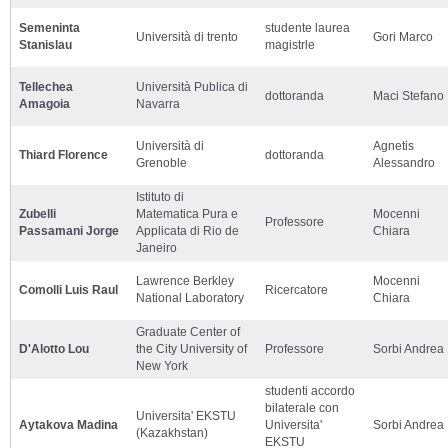
Semeninta
studente laurea
Università di trento
Gori Marco
Stanislau
magistrle
Tellechea
Università Publica di
dottoranda
Maci Stefano
Amagoia
Navarra
Università di
Agnetis
Thiard Florence
dottoranda
Grenoble
Alessandro
Istituto di
Zubelli
Matematica Pura e
Mocenni
Professore
Passamani Jorge
Applicata di Rio de
Chiara
Janeiro
Lawrence Berkley
Mocenni
Comolli Luis Raul
Ricercatore
National Laboratory
Chiara
Graduate Center of
D'Alotto Lou
the City University of
Professore
Sorbi Andrea
New York
studenti accordo
bilaterale con
Universita' EKSTU
Aytakova Madina
Universita'
Sorbi Andrea
(Kazakhstan)
EKSTU