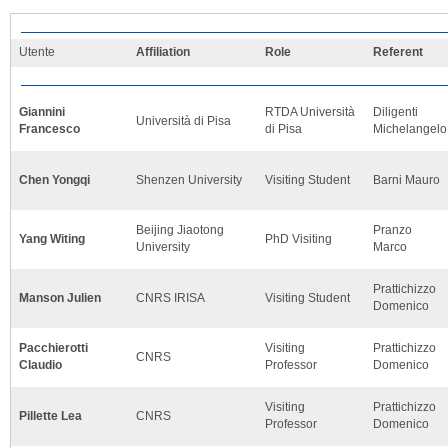
Utente
Affiliation
Role
Referent
Giannini
RTDA Università
Diligenti
Università di Pisa
Francesco
di Pisa
Michelangelo
Chen Yongqi
Shenzen University
Visiting Student
Barni Mauro
Beijing Jiaotong
Pranzo
Yang Witing
PhD Visiting
University
Marco
Prattichizzo
Manson Julien
CNRS IRISA
Visiting Student
Domenico
Pacchierotti
Visiting
Prattichizzo
CNRS
Claudio
Professor
Domenico
Visiting
Prattichizzo
Pillette Lea
CNRS
Professor
Domenico