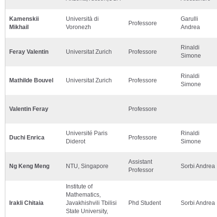
Kamenskii
Università di
Garulli
Professore
Mikhail
Voronezh
Andrea
Rinaldi
Feray Valentin
Universitat Zurich
Professore
Simone
Rinaldi
Mathilde Bouvel
Universitat Zurich
Professore
Simone
Valentin Feray
Professore
Université Paris
Rinaldi
Duchi Enrica
Professore
Diderot
Simone
Assistant
Ng Keng Meng
NTU, Singapore
Sorbi Andrea
Professor
Institute of
Mathematics,
Irakli Chitaia
Javakhishvili Tbilisi
Phd Student
Sorbi Andrea
State University,