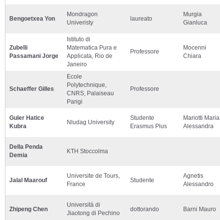
Mondragon
Murgia
Bengoetxea Yon
laureato
Univeristy
Gianluca
Istituto di
Zubelli
Matematica Pura e
Mocenni
Professore
Passamani Jorge
Applicata, Rio de
Chiara
Janeiro
Ecole
Polytechnique,
Schaeffer Gilles
Professore
CNRS, Palaiseau
Parigi
Guler Hatice
Studente
Mariotti Maria
Nludag University
Kubra
Erasmus Plus
Alessandra
Della Penda
KTH Stoccolma
Demia
Universite de Tours,
Agnetis
Jalal Maarouf
Studente
France
Alessandro
Università di
Zhipeng Chen
dottorando
Barni Mauro
Jiaotong di Pechino