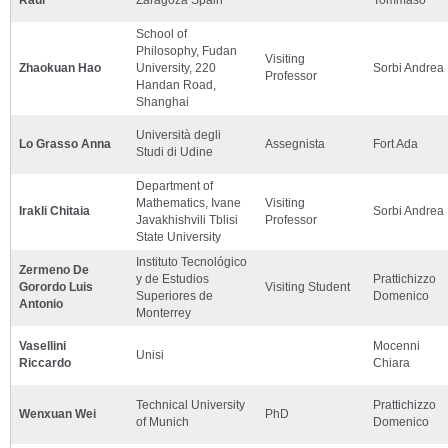
School of
Philosophy, Fudan
Visiting
Zhaokuan Hao
University, 220
Sorbi Andrea
Professor
Handan Road,
Shanghai
Università degli
Lo Grasso Anna
Assegnista
Fort Ada
Studi di Udine
Department of
Mathematics, Ivane
Visiting
Irakli Chitaia
Sorbi Andrea
Javakhishvili Tblisi
Professor
State University
Instituto Tecnológico
Zermeno De
y de Estudios
Prattichizzo
Gorordo Luis
Visiting Student
Superiores de
Domenico
Antonio
Monterrey
Vasellini
Mocenni
Unisi
Riccardo
Chiara
Technical University
Prattichizzo
Wenxuan Wei
PhD
of Munich
Domenico