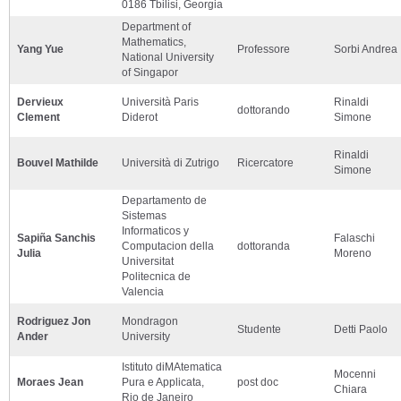
0186 Tbilisi, Georgia
Department of
Mathematics,
Yang Yue
Professore
Sorbi Andrea
National University
of Singapor
Dervieux
Università Paris
Rinaldi
dottorando
Clement
Diderot
Simone
Rinaldi
Bouvel Mathilde
Università di Zutrigo
Ricercatore
Simone
Departamento de
Sistemas
Informaticos y
Sapiña Sanchis
Falaschi
Computacion della
dottoranda
Julia
Moreno
Universitat
Politecnica de
Valencia
Rodriguez Jon
Mondragon
Studente
Detti Paolo
Ander
University
Istituto diMAtematica
Mocenni
Moraes Jean
Pura e Applicata,
post doc
Chiara
Rio de Janeiro