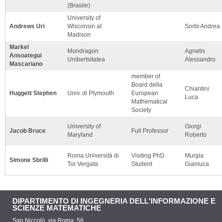
(Brasile)
University of
Andrews Uri
Wisconsin at
Sorbi Andrea
Madison
Markel
Mondragon
Agnetis
Ansoategui
Unibertsitatea
Alessandro
Mascariano
member of
Board della
Chiantini
Huggett Stephen
Univ. di Plymouth
European
Luca
Mathematical
Society
University of
Giorgi
Jacob Bruce
Full Professor
Maryland
Roberto
Roma Università di
Visiting PhD
Murgia
Simone Sbrilli
Tor Vergata
Student
Gianluca
DIPARTIMENTO DI INGEGNERIA DELL'INFORMAZIONE E
SCIENZE MATEMATICHE
San Niccolò, via Roma, 56