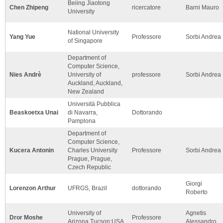
Beiing Jiaotong
Chen Zhipeng
ricercatore
Barni Mauro
University
National University
Yang Yue
Professore
Sorbi Andrea
of Singapore
Department of
Computer Science,
Nies Andrè
University of
professore
Sorbi Andrea
Auckland, Auckland,
New Zealand
Università Pubblica
Beaskoetxa Unai
di Navarra,
Dottorando
Pamplona
Department of
Computer Science,
Kucera Antonin
Charles University
Professore
Sorbi Andrea
Prague, Prague,
Czech Republic
Giorgi
Lorenzon Arthur
UFRGS, Brazil
dottorando
Roberto
University of
Agnetis
Dror Moshe
Professore
Arizona,Tucson;USA
Alessandro