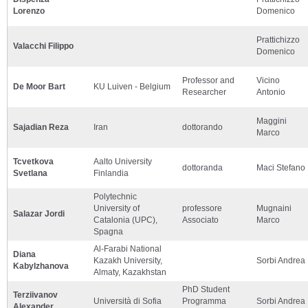
Lorenzo
Domenico
Prattichizzo
Valacchi Filippo
Domenico
Professor and
Vicino
De Moor Bart
KU Luiven - Belgium
Researcher
Antonio
Maggini
Sajadian Reza
Iran
dottorando
Marco
Tcvetkova
Aalto University
dottoranda
Maci Stefano
Svetlana
Finlandia
Polytechnic
University of
professore
Mugnaini
Salazar Jordi
Catalonia (UPC),
Associato
Marco
Spagna
Al-Farabi National
Diana
Kazakh University,
Sorbi Andrea
Kabylzhanova
Almaty, Kazakhstan
PhD Student
Terziivanov
Università di Sofia
Programma
Sorbi Andrea
Alexander