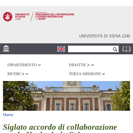
Salta al
contenuto
principale
UNIVERSITÀ DI SIENA 1240
Form di ricerca
Cerca
SEDE
DIPARTIMENTO
DIDATTICA
PHD PROGRAM
RICERCA
TERZA MISSIONE
LABORATORI
BIBLIOTECHE
SERVIZI
Tu sei qui
Home
Siglato accordo di collaborazione