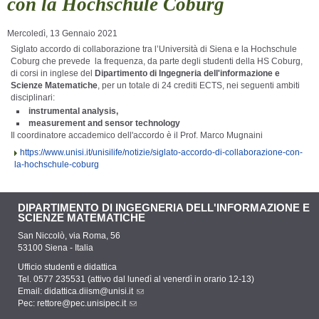
con la Hochschule Coburg
Mercoledì, 13 Gennaio 2021
Siglato accordo di collaborazione tra l’Università di Siena e la
Hochschule
Coburg che prevede
la frequenza, da parte degli studenti della HS Coburg,
di corsi in inglese del
Dipartimento di Ingegneria dell'informazione e
Scienze Matematiche
, per un totale di 24 crediti ECTS, nei seguenti ambiti
disciplinari:
instrumental analysis,
measurement and sensor technology
Il coordinatore accademico dell'accordo è il
Prof. Marco Mugnaini
https://www.unisi.it/unisilife/notizie/siglato-accordo-di-collaborazione-con-
la-hochschule-coburg
DIPARTIMENTO DI INGEGNERIA DELL'INFORMAZIONE E
SCIENZE MATEMATICHE
San Niccolò, via Roma, 56
53100 Siena - Italia
Ufficio studenti e didattica
Tel. 0577 235531 (attivo dal lunedì al venerdì in orario 12-13)
Email:
didattica.diism@unisi.it
Pec:
rettore@pec.unisipec.it