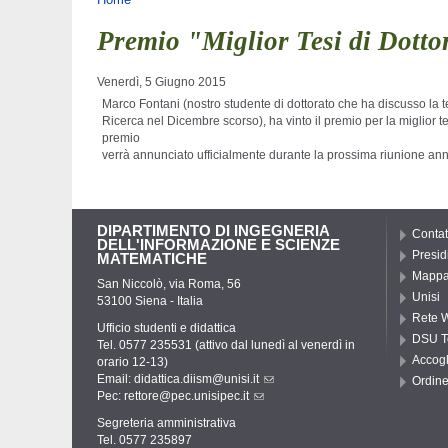
Tu sei qui
Premio "Miglior Tesi di Dott
Venerdì, 5 Giugno 2015
Marco Fontani (nostro studente di dottorato che ha discusso la tesi
Ricerca nel Dicembre scorso), ha vinto il premio per la miglior 
premio

verrà annunciato ufficialmente durante la prossima riunione an
DIPARTIMENTO DI INGEGNERIA
Contat
DELL'INFORMAZIONE E SCIENZE
Presid
MATEMATICHE
Mappa 
San Niccolò, via Roma, 56
Unisi
53100 Siena - Italia
Rete W
Ufficio studenti e didattica
DSU T
Tel. 0577 235531 (attivo dal lunedì al venerdì in
Accogl
orario 12-13)
Email:
didattica.diism@unisi.it
Ordine
Pec:
rettore@pec.unisipec.it
Segreteria amministrativa
Tel. 0577 235897