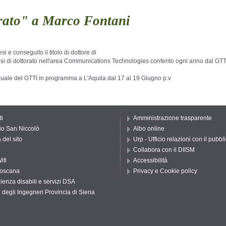
orato" a Marco Fontani
 e conseguito il titolo di dottore di

tesi di dottorato nell'area Communications Technologies conferito ogni anno dal GTT
nuale del GTTI in programma a L'Aquila dal 17 al 19 Giugno p.v
ti
Amministrazione trasparente
io San Niccolò
Albo online
del sito
Urp - Ufficio relazioni con il pubbl
Collabora con il DIISM
ifi
Accessibilità
oscana
Privacy e Cookie policy
ienza disabili e servizi DSA
 degli Ingegneri Provincia di Siena