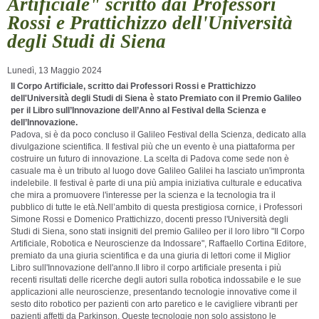
Artificiale" scritto dai Professori
Rossi e Prattichizzo dell'Università
degli Studi di Siena
Lunedì, 13 Maggio 2024
Il Corpo Artificiale, scritto dai Professori Rossi e Prattichizzo
dell'Università degli Studi di Siena è stato Premiato con il Premio Galileo
per il Libro sull’Innovazione dell’Anno al Festival della Scienza e
dell’Innovazione.
Padova, si è da poco concluso il Galileo Festival della Scienza, dedicato alla
divulgazione scientifica. Il festival più che un evento è una piattaforma per
costruire un futuro di innovazione. La scelta di Padova come sede non è
casuale ma è un tributo al luogo dove Galileo Galilei ha lasciato un'impronta
indelebile. Il festival è parte di una più ampia iniziativa culturale e educativa
che mira a promuovere l'interesse per la scienza e la tecnologia tra il
pubblico di tutte le età.
Nell’ambito di questa prestigiosa cornice,
i Professori
Simone Rossi e Domenico Prattichizzo, docenti presso l'Università degli
Studi di Siena, sono stati insigniti del premio Galileo per il loro libro "Il Corpo
Artificiale, Robotica e Neuroscienze da Indossare", Raffaello Cortina Editore,
premiato da una giuria scientifica e da una giuria di lettori come il Miglior
Libro sull'Innovazione dell'anno.
Il libro il corpo artificiale presenta i più
recenti risultati delle ricerche degli autori sulla robotica indossabile e le sue
applicazioni alle neuroscienze, presentando tecnologie innovative come il
sesto dito robotico per pazienti con arto paretico e le cavigliere vibranti per
pazienti affetti da Parkinson. Queste tecnologie non solo assistono le