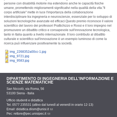
persone con disabilità motorie ma estendono anche le capacità fisiche
umane, promettendo miglioramenti significativi nella qualità della vita.
"Il
corpo artificiale" mette in luce l'importanza della collaborazione
interdisciplinare tra ingegneria e neuroscienze, essenziale per lo sviluppo di
soluzioni tecnologiche avanzate ed efficaci.
Questo premio riconosce il valore
scientifico del lavoro dei professori Prattichizzo e Rossi e il loro impegno nel
promuovere un dibattito critico e consapevole sull'innovazione tecnologica,
tanto in Italia quanto a livello internazionale. Il loro contributo al dibattito
culturale e scientifico sull'innovazione è un esempio luminoso di come la
ricerca può influenzare positivamente la società.
img_2268352a00cc-1.jpg
img_9721.jpg
img_9583.jpg
DIPARTIMENTO DI INGEGNERIA DELL'INFORMAZIONE E
SCIENZE MATEMATICHE
San Niccolò, via Roma, 56
53100 Siena - Italia
Ufficio studenti e didattica
Tel. 0577 235531 (attivo dal lunedì al venerdì in orario 12-13)
Email:
didattica.diism@unisi.it
Pec:
rettore@pec.unisipec.it