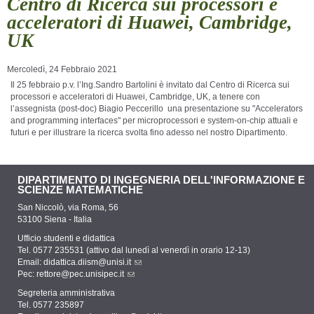
Centro di Ricerca sui processori e
acceleratori di Huawei, Cambridge,
UK
Mercoledì, 24 Febbraio 2021
Il 25 febbraio p.v. l’Ing.Sandro Bartolini è invitato dal Centro di Ricerca sui
processori e acceleratori di Huawei, Cambridge, UK, a tenere con
l’
assegnista (post-doc) Biagio
Peccerillo
una presentazione su "Accelerators
and programming interfaces" per microprocessori e system-on-chip attuali e
futuri e per illustrare la ricerca svolta fino adesso nel nostro Dipartimento.
DIPARTIMENTO DI INGEGNERIA DELL'INFORMAZIONE E
SCIENZE MATEMATICHE
San Niccolò, via Roma, 56
53100 Siena - Italia
Ufficio studenti e didattica
Tel. 0577 235531 (attivo dal lunedì al venerdì in orario 12-13)
Email:
didattica.diism@unisi.it
Pec:
rettore@pec.unisipec.it
Segreteria amministrativa
Tel. 0577 235897