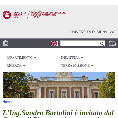
Salta al
contenuto
principale
UNIVERSITÀ DI SIENA 1240
Form di ricerca
Cerca
SEDE
DIPARTIMENTO
DIDATTICA
PHD PROGRAM
RICERCA
TERZA MISSIONE
LABORATORI
BIBLIOTECHE
SERVIZI
Tu sei qui
Home
L'Ing.Sandro Bartolini è invitato dal