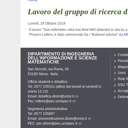
Tu sei qui
Lavoro del gruppo di ricerca d
Lunedì, 28 Ottobre 2019
Il lavoro "Sub-millimetric ultra-low-field MRI detected in situ 
Physics Letters, è stato
selezionato tra i "featured articles" da
AIP
DIPARTIMENTO DI INGEGNERIA
Contat
DELL'INFORMAZIONE E SCIENZE
Presid
MATEMATICHE
Mappa 
San Niccolò, via Roma, 56
Unisi
53100 Siena - Italia
Rete W
Ufficio studenti e didattica
DSU T
Tel. 0577 235531 (attivo dal lunedì al venerdì in
Accogl
orario 12-13)
Email:
didattica.diism@unisi.it
Ordine
Pec:
rettore@pec.unisipec.it
Segreteria amministrativa
Tel. 0577 235897
Email:
amministrazione.diism@unisi.it
PEC:
pec.diism@pec.unisipec.it