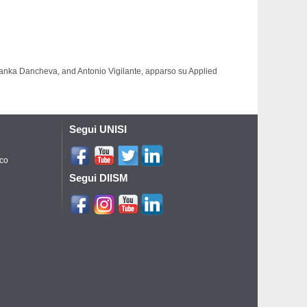
danka Dancheva, and Antonio Vigilante, apparso su Applied
Segui UNISI
ico
Segui DIISM