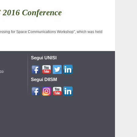
C 2016 Conference
ocessing for Space Communications Workshop", which was held
Segui UNISI
ico
Segui DIISM