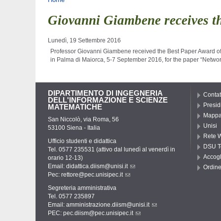
Tu sei qui
Giovanni Giambene receives t
Lunedì, 19 Settembre 2016
Professor Giovanni Giambene received the Best Paper Award of
in Palma di Maiorca, 5-7 September 2016, for the paper “Netwo
DIPARTIMENTO DI INGEGNERIA
Contat
DELL'INFORMAZIONE E SCIENZE
Presid
MATEMATICHE
Mappa 
San Niccolò, via Roma, 56
Unisi
53100 Siena - Italia
Rete W
Ufficio studenti e didattica
DSU T
Tel. 0577 235531 (attivo dal lunedì al venerdì in
Accogl
orario 12-13)
Email:
didattica.diism@unisi.it
Ordine
Pec:
rettore@pec.unisipec.it
Segreteria amministrativa
Tel. 0577 235897
Email:
amministrazione.diism@unisi.it
PEC:
pec.diism@pec.unisipec.it