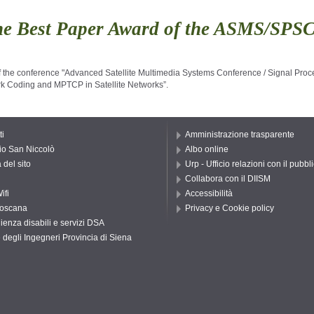
he Best Paper Award of the ASMS/SPS
 the conference "Advanced Satellite Multimedia Systems Conference / Signal Pr
rk Coding and MPTCP in Satellite Networks”.
ti
Amministrazione trasparente
io San Niccolò
Albo online
del sito
Urp - Ufficio relazioni con il pubbl
Collabora con il DIISM
ifi
Accessibilità
oscana
Privacy e Cookie policy
ienza disabili e servizi DSA
 degli Ingegneri Provincia di Siena