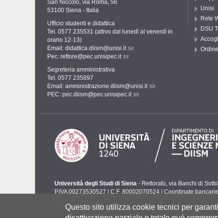
San Niccolò, via Roma, 56
Unisi
53100 Siena - Italia
Rete W
Ufficio studenti e didattica
DSU T
Tel. 0577 235531 (attivo dal lunedì al venerdì in
Accogl
orario 12-13)
Email:
didattica.diism@unisi.it
Ordine
Pec:
rettore@pec.unisipec.it
Segreteria amministrativa
Tel. 0577 235897
Email:
amministrazione.diism@unisi.it
PEC:
pec.diism@pec.unisipec.it
Università degli Studi di Siena
- Rettorato, via Banchi di Sot
P.IVA 00273530527 | C.F. 80002070524 |
Coordinate bancari
Contatti:
urp@unisi.it
- URP - Ufficio Relazioni con il Pubbli
Questo sito utilizza cookie tecnici per garan
disattivazione parziale o totale può comprome