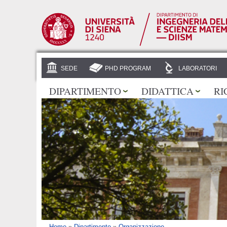
SEDE
PHD PROGRAM
LABORATORI
DIPARTIMENTO
DIDATTICA
RI
Home
»
Dipartimento
»
Organizzazione