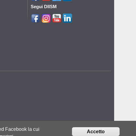
Segui DIISM
bed Facebook la cui
Accetto