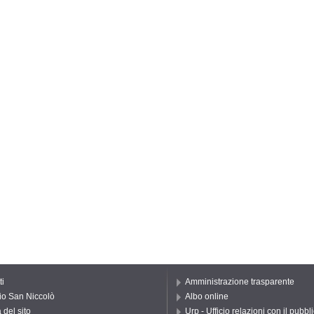
ti
Amministrazione trasparente
io San Niccolò
Albo online
del sito
Urp - Ufficio relazioni con il pubbl