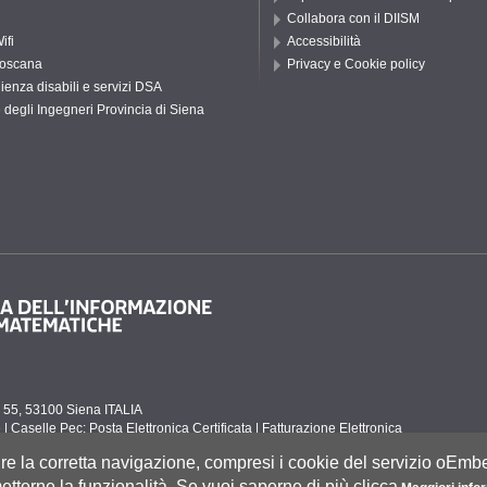
Collabora con il DIISM
ifi
Accessibilità
oscana
Privacy e Cookie policy
ienza disabili e servizi DSA
 degli Ingegneri Provincia di Siena
to 55, 53100 Siena ITALIA
e
|
Caselle Pec: Posta Elettronica Certificata
|
Fatturazione Elettronica
co Tel. 0577 235555 (dal lunedì al venerdì dalle 9.30 alle 10.30)
tire la corretta navigazione, compresi i cookie del servizio oEm
tterne la funzionalità. Se vuoi saperne di più clicca