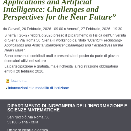
Applications and Artificial
Intelligence: Challenges and
Perspectives for the Near Future”
da
Giovedì, 26 Febbraio, 2026 - 09:00
a
Venerdì, 27 Febbraio, 2026 - 19:30
Si terrà il 26–27 febbraio 2026 presso il Dipartimento di Fisica dell’Università
di Siena (Via Roma 56, Siena) il workshop dal titolo
“Quantum Technology
Applications and Artificial Intelligence: Challenges and Perspectives for the
Near Future”
.
Sono benvenuti contributi orali e presentazioni poster da parte di giovani
ricercatori attivi nel settore.
La partecipazione è gratuita, ma è richiesta la registrazione obbligatoria
entro il 20 febbraio 2026.
locandina
informazioni e le modalità di iscrizione
DIPARTIMENTO DI INGEGNERIA DELL'INFORMAZIONE E
SCIENZE MATEMATICHE
San Niccolò, via Roma, 56
53100 Siena - Italia
Ufficio studenti e didattica