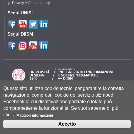
Privacy e Cookie policy
Segui UNISI
Segui DIISM
Questo sito utilizza cookie tecnici per garantire la corretta
navigazione, compresi i cookie del servizio oEmbed
Università degli Studi di Siena
- Rettorato, via Banchi di Sotto 55, 53100
Siena ITALIA
Facebook la cui disattivazione parziale o totale può
P.IVA 00273530527 | C.F. 80002070524 |
Coordinate bancarie
|
Caselle
comprometterne la funzionalità. Se vuoi saperne di più
Pec: Posta Elettronica Certificata
|
Fatturazione Elettronica
clicca
Contatti:
urp@unisi.it
- URP - Ufficio Relazioni con il Pubblico Tel.
Maggiori informazioni
0577 235555 (dal lunedì al venerdì dalle 9.30 alle 10.30)
Accetto