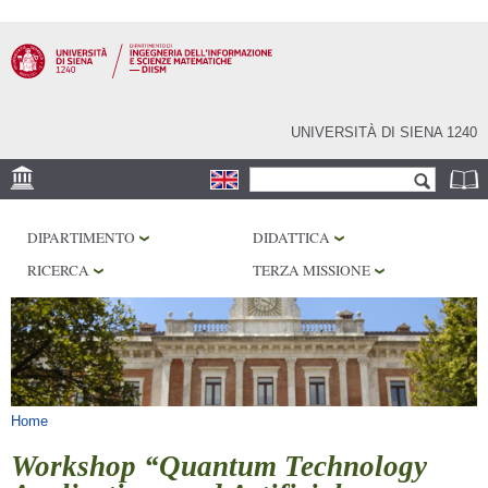
Salta al
contenuto
principale
UNIVERSITÀ DI SIENA 1240
Form di ricerca
Cerca
SEDE
DIPARTIMENTO
DIDATTICA
PHD PROGRAM
RICERCA
TERZA MISSIONE
LABORATORI
BIBLIOTECHE
SERVIZI
Tu sei qui
Home
Workshop “Quantum Technology