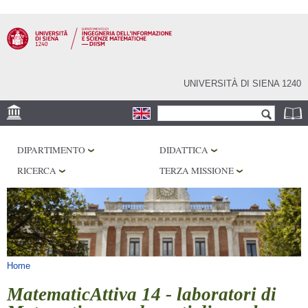
Salta al
contenuto
principale
UNIVERSITÀ DI SIENA 1240
Form di ricerca
Cerca
SEDE
DIPARTIMENTO
DIDATTICA
PHD PROGRAM
RICERCA
TERZA MISSIONE
LABORATORI
BIBLIOTECHE
SERVIZI
Tu sei qui
Home
MatematicAttiva 14 - laboratori di