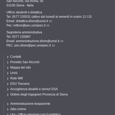
San Niccolò, via Roma, 56
53100 Siena - Italia
Ufficio studenti e didattica
Tel. 0577 235531 (attivo dal lunedì al venerdì in orario 12-13)
Email:
didattica.diism@unisi.it
Pec:
rettore@pec.unisipec.it
Segreteria amministrativa
Tel. 0577 235897
Email:
amministrazione.diism@unisi.it
PEC:
pec.diism@pec.unisipec.it
Contatti
Presidio San Niccolò
Mappa del sito
Unisi
Rete Wifi
DSU Toscana
Accoglienza disabili e servizi DSA
Ordine degli Ingegneri Provincia di Siena
Amministrazione trasparente
Albo online
Urp - Ufficio relazioni con il pubblico