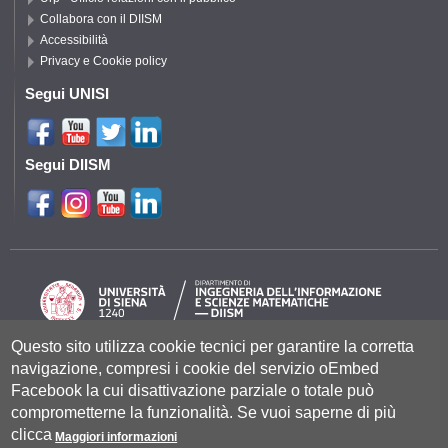
Collabora con il DIISM
Accessibilità
Privacy e Cookie policy
Segui UNISI
Segui DIISM
Questo sito utilizza cookie tecnici per garantire la corretta
navigazione, compresi i cookie del servizio oEmbed
Università degli Studi di Siena
- Rettorato, via Banchi di Sotto 55, 53100
Siena ITALIA
Facebook la cui disattivazione parziale o totale può
P.IVA 00273530527 | C.F. 80002070524 |
Coordinate bancarie
|
Caselle
comprometterne la funzionalità. Se vuoi saperne di più
Pec: Posta Elettronica Certificata
|
Fatturazione Elettronica
clicca
Contatti:
urp@unisi.it
- URP - Ufficio Relazioni con il Pubblico Tel.
Maggiori informazioni