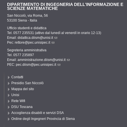
DIPARTIMENTO DI INGEGNERIA DELL'INFORMAZIONE E
SCIENZE MATEMATICHE
San Niccolò, via Roma, 56
53100 Siena - Italia
Ufficio studenti e didattica
Tel. 0577 235531 (attivo dal lunedì al venerdì in orario 12-13)
Email:
didattica.diism@unisi.it
Pec:
rettore@pec.unisipec.it
Segreteria amministrativa
Tel. 0577 235897
Email:
amministrazione.diism@unisi.it
PEC:
pec.diism@pec.unisipec.it
Contatti
Presidio San Niccolò
Mappa del sito
Unisi
Rete Wifi
DSU Toscana
Accoglienza disabili e servizi DSA
Ordine degli Ingegneri Provincia di Siena