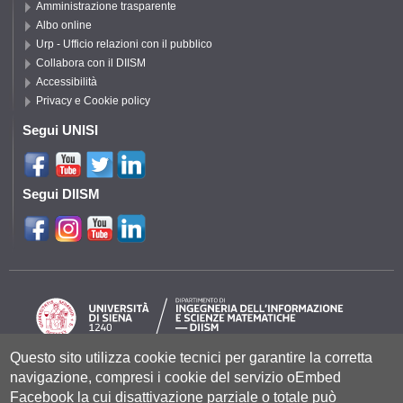
Amministrazione trasparente
Albo online
Urp - Ufficio relazioni con il pubblico
Collabora con il DIISM
Accessibilità
Privacy e Cookie policy
Segui UNISI
Segui DIISM
Questo sito utilizza cookie tecnici per garantire la corretta
navigazione, compresi i cookie del servizio oEmbed
Università degli Studi di Siena
- Rettorato, via Banchi di Sotto 55, 53100
Siena ITALIA
Facebook la cui disattivazione parziale o totale può