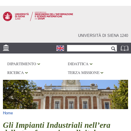
Salta al
contenuto
principale
UNIVERSITÀ DI SIENA 1240
Form di ricerca
Cerca
SEDE
DIPARTIMENTO
DIDATTICA
PHD PROGRAM
RICERCA
TERZA MISSIONE
LABORATORI
BIBLIOTECHE
SERVIZI
Tu sei qui
Home
Gli Impianti Industriali nell’era