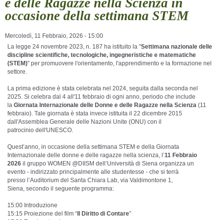
e delle Ragazze nella Scienza in
occasione della settimana STEM
Mercoledì, 11 Febbraio, 2026 - 15:00
La legge 24 novembre 2023, n. 187 ha istituito la
"
Settimana
nazionale delle
discipline
scientifiche,
tecnologiche,
ingegneristiche e matematiche
(STEM)
"
per promuovere
l'
orientamento,
l'
apprendimento e la formazione nel
settore.
La prima edizione è stata celebrata nel 2024, seguita dalla seconda nel
2025. Si celebra dal 4 al
l'
11
febbraio di ogni anno, periodo che include
la
Giornata Internazionale delle Donne e
delle
Ragazze
nella
Scienza
(11
febbraio). Tale giornata è stata invece istituita il 22
dicembre 2015
dall
'
Assemblea
Generale delle Nazioni Unite (ONU) con il
patrocinio
dell'
UNESCO.
Quest’anno, in occasione della settimana STEM e della Giornata
Internazionale delle donne e delle
r
agazze nella scienza, l’
11 Febbraio
2026
il gruppo WOMEN @DIISM dell’Università di
Siena organizza un
evento - indirizzato principalmente alle studentesse - che si terrà
presso
l’Auditorium del Santa Chiara Lab
, via Valdimontone 1,
Siena,
secondo il seguente programma:
15:00 I
ntroduzione
15:15 Proiezione del film “
Il Diritto di Contare
”