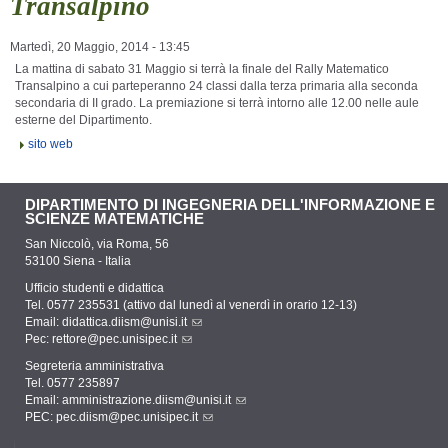
Transalpino
Martedì, 20 Maggio, 2014 - 13:45
La mattina di sabato 31 Maggio si terrà la finale del Rally Matematico
Transalpino a cui parteperanno 24 classi dalla terza primaria alla seconda
secondaria di II grado. La premiazione si terrà intorno alle 12.00 nelle aule
esterne del Dipartimento.
sito web
DIPARTIMENTO DI INGEGNERIA DELL'INFORMAZIONE E
SCIENZE MATEMATICHE
San Niccolò, via Roma, 56
53100 Siena - Italia
Ufficio studenti e didattica
Tel. 0577 235531 (attivo dal lunedì al venerdì in orario 12-13)
Email:
didattica.diism@unisi.it
Pec:
rettore@pec.unisipec.it
Segreteria amministrativa
Tel. 0577 235897
Email:
amministrazione.diism@unisi.it
PEC:
pec.diism@pec.unisipec.it