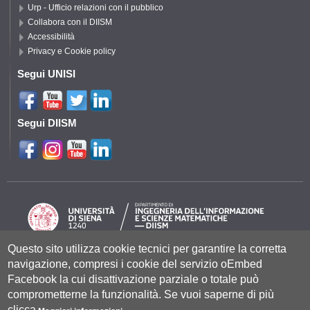
Urp - Ufficio relazioni con il pubblico
Collabora con il DIISM
Accessibilità
Privacy e Cookie policy
Segui UNISI
Segui DIISM
Questo sito utilizza cookie tecnici per garantire la corretta
navigazione, compresi i cookie del servizio oEmbed
Università degli Studi di Siena
- Rettorato, via Banchi di Sotto 55, 53100
Siena ITALIA
Facebook la cui disattivazione parziale o totale può
P.IVA 00273530527 | C.F. 80002070524 |
Coordinate bancarie
|
Caselle
comprometterne la funzionalità. Se vuoi saperne di più
Pec: Posta Elettronica Certificata
|
Fatturazione Elettronica
clicca