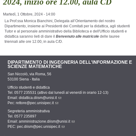
2024, inizio ore 12.00, aula CD
Martedì, 1 Ottobre, 2024 - 14:00
La Prof.ssa Monica Bianchini, Delegata all’Orientamento del nostro
Dipartimento, insieme ai Presidenti dei Comitati per la didattica, agli studenti
Tutor e al personale amministrativo della Biblioteca e dell'Ufficio studenti e
didattica saranno lieti di dare il
Benvenuto alle matricole
delle lauree
triennali
alle ore 12.00
, in aula C/D.
DIPARTIMENTO DI INGEGNERIA DELL'INFORMAZIONE E
SCIENZE MATEMATICHE
San Niccolò, via Roma, 56
53100 Siena - Italia
Ufficio studenti e didattica
Tel. 0577 235531 (attivo dal lunedì al venerdì in orario 12-13)
Email:
didattica.diism@unisi.it
Pec:
rettore@pec.unisipec.it
Segreteria amministrativa
Tel. 0577 235897
Email:
amministrazione.diism@unisi.it
PEC:
pec.diism@pec.unisipec.it