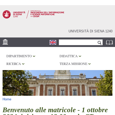
Salta al
contenuto
principale
UNIVERSITÀ DI SIENA 1240
Form di ricerca
Cerca
SEDE
DIPARTIMENTO
DIDATTICA
PHD PROGRAM
RICERCA
TERZA MISSIONE
LABORATORI
BIBLIOTECHE
SERVIZI
Tu sei qui
Home
Benvenuto alle matricole - 1 ottobre