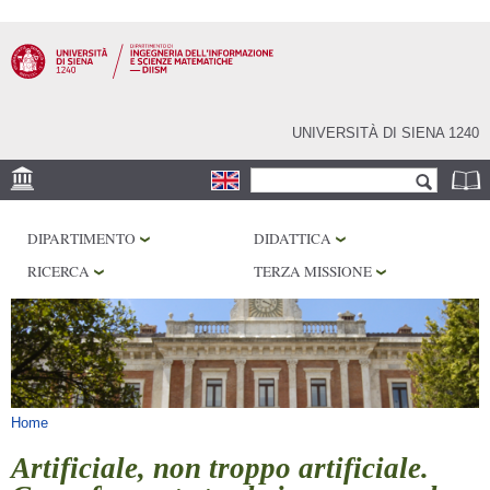
Salta al
contenuto
principale
UNIVERSITÀ DI SIENA 1240
Form di ricerca
Cerca
SEDE
DIPARTIMENTO
DIDATTICA
PHD PROGRAM
RICERCA
TERZA MISSIONE
LABORATORI
BIBLIOTECHE
SERVIZI
Tu sei qui
Home
Artificiale, non troppo artificiale.