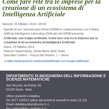
Come fare rete tra le imprese per la
creazione di un ecosistema di
Intelligenza Artificiale
Venerdì, 25 Ottobre, 2019 - 09:30
Questit srl (ex- azienda spin-off del DIISM) in collaborazione con il Siena
Artificial Intelligence Laboratory (SAILab) del DIISM presenta
Artificiale, non troppo artificiale. Come fare rete tra le imprese per la
creazione di un ecosistema di Intelligenza Artificiale
Siena, 25 Ottobre 2019
Palazzo Squarcialupi, Santa Maria della Scala
Sala Italo Calvino – Piazza del Duomo, 1 – Siena
https://www.quest-it.com/eventi/artificiale-non-troppo-artificiale/
DIPARTIMENTO DI INGEGNERIA DELL'INFORMAZIONE E
SCIENZE MATEMATICHE
San Niccolò, via Roma, 56
53100 Siena - Italia
Ufficio studenti e didattica
Tel. 0577 235531 (attivo dal lunedì al venerdì in orario 12-13)
Email:
didattica.diism@unisi.it
Pec:
rettore@pec.unisipec.it