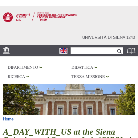
Salta al
contenuto
principale
UNIVERSITÀ DI SIENA 1240
Form di ricerca
Cerca
SEDE
DIPARTIMENTO
DIDATTICA
PHD PROGRAM
RICERCA
TERZA MISSIONE
LABORATORI
BIBLIOTECHE
SERVIZI
Tu sei qui
Home
A_DAY_WITH_US at the Siena