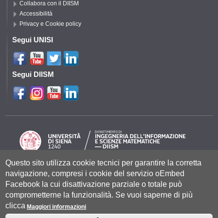
Collabora con il DIISM
Accessibilità
Privacy e Cookie policy
Segui UNISI
Segui DIISM
Questo sito utilizza cookie tecnici per garantire la corretta
navigazione, compresi i cookie del servizio oEmbed
Università degli Studi di Siena
- Rettorato, via Banchi di Sotto 55, 53100
Siena ITALIA
Facebook la cui disattivazione parziale o totale può
P.IVA 00273530527 | C.F. 80002070524 |
Coordinate bancarie
|
Caselle
comprometterne la funzionalità. Se vuoi saperne di più
Pec: Posta Elettronica Certificata
|
Fatturazione Elettronica
clicca
Contatti:
urp@unisi.it
- URP - Ufficio Relazioni con il Pubblico Tel.
Maggiori informazioni
0577 235555 (dal lunedì al venerdì dalle 9.30 alle 10.30)