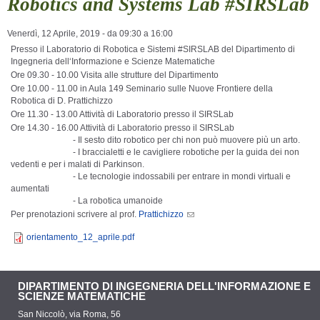
Robotics and Systems Lab #SIRSLab
Venerdì, 12 Aprile, 2019 -
da
09:30
a
16:00
Presso il Laboratorio di Robotica e Sistemi #SIRSLAB del Dipartimento di
Ingegneria dell‘Informazione e Scienze Matematiche
Ore 09.30 - 10.00 Visita alle strutture del Dipartimento
Ore 10.00 - 11.00 in Aula 149 Seminario sulle Nuove Frontiere della
Robotica di D. Prattichizzo
Ore 11.30 - 13.00 Attività di Laboratorio presso il SIRSLab
Ore 14.30 - 16.00 Attività di Laboratorio presso il SIRSLab
- Il sesto dito robotico per chi non può muovere più un arto.
- I braccialetti e le cavigliere robotiche per la guida dei non
vedenti e per i malati di Parkinson.
- Le tecnologie indossabili per entrare in mondi virtuali e
aumentati
- La robotica umanoide
Per prenotazioni scrivere al prof.
Prattichizzo
orientamento_12_aprile.pdf
DIPARTIMENTO DI INGEGNERIA DELL'INFORMAZIONE E
SCIENZE MATEMATICHE
San Niccolò, via Roma, 56