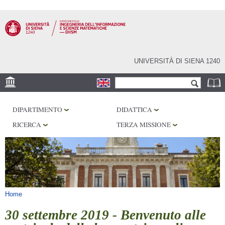
Salta al
contenuto
principale
UNIVERSITÀ DI SIENA 1240
Form di ricerca
Cerca
SEDE
DIPARTIMENTO
DIDATTICA
PHD PROGRAM
RICERCA
TERZA MISSIONE
LABORATORI
BIBLIOTECHE
SERVIZI
Tu sei qui
Home
30 settembre 2019 - Benvenuto alle