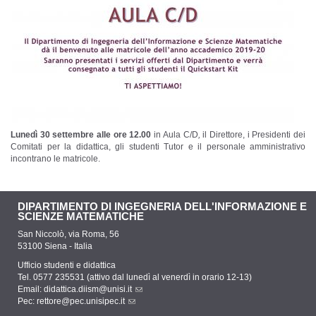
Lunedì 30 settembre alle ore 12.00
in Aula C/D
,
il Direttore, i Presidenti dei
Comitati per la didattica, gli studenti Tutor e il personale amministrativo
incontrano le matricole.
DIPARTIMENTO DI INGEGNERIA DELL'INFORMAZIONE E
SCIENZE MATEMATICHE
San Niccolò, via Roma, 56
53100 Siena - Italia
Ufficio studenti e didattica
Tel. 0577 235531 (attivo dal lunedì al venerdì in orario 12-13)
Email:
didattica.diism@unisi.it
Pec:
rettore@pec.unisipec.it