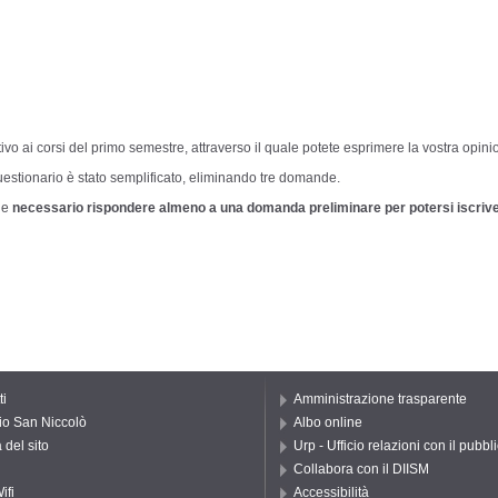
ivo ai corsi del
primo
semestre, attraverso il quale potete esprimere la vostra opini
estionario è stato semplificato, eliminando tre domande.
ue
necessario rispondere almeno a una domanda preliminare per potersi iscriv
ti
Amministrazione trasparente
io San Niccolò
Albo online
del sito
Urp - Ufficio relazioni con il pubbl
Collabora con il DIISM
ifi
Accessibilità