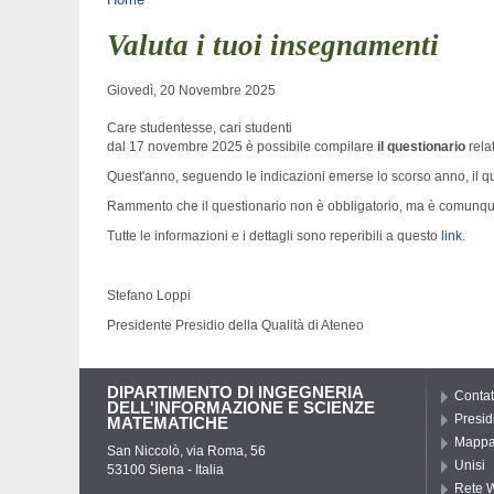
Tu sei qui
Valuta i tuoi insegnamenti
Giovedì, 20 Novembre 2025
Care studentesse, cari studenti
dal 17 novembre 2025 è possibile compilare
il questionario
relat
Quest'anno, seguendo le indicazioni emerse lo scorso anno, il qu
Rammento che il questionario non è obbligatorio, ma è comunq
Tutte le informazioni e i dettagli sono reperibili a questo
link
.
Stefano Loppi
Presidente Presidio
della
Qualità di Ateneo
DIPARTIMENTO DI INGEGNERIA
Contat
DELL'INFORMAZIONE E SCIENZE
Presid
MATEMATICHE
Mappa 
San Niccolò, via Roma, 56
Unisi
53100 Siena - Italia
Rete W