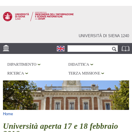
Salta al
contenuto
principale
UNIVERSITÀ DI SIENA 1240
Form di ricerca
Cerca
SEDE
DIPARTIMENTO
DIDATTICA
PHD PROGRAM
RICERCA
TERZA MISSIONE
LABORATORI
BIBLIOTECHE
SERVIZI
Tu sei qui
Home
Università aperta 17 e 18 febbraio