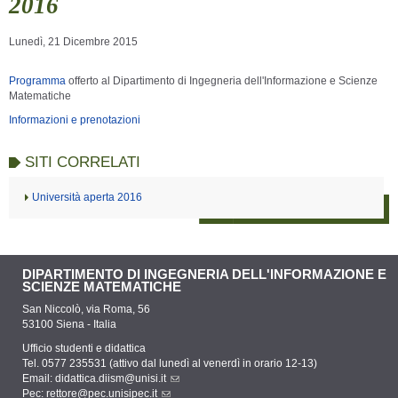
2016
Lunedì, 21 Dicembre 2015
Programma
offerto al Dipartimento di Ingegneria dell'Informazione e Scienze
Matematiche
Informazioni e prenotazioni
SITI CORRELATI
Università aperta 2016
DIPARTIMENTO DI INGEGNERIA DELL'INFORMAZIONE E
SCIENZE MATEMATICHE
San Niccolò, via Roma, 56
53100 Siena - Italia
Ufficio studenti e didattica
Tel. 0577 235531 (attivo dal lunedì al venerdì in orario 12-13)
Email:
didattica.diism@unisi.it
Pec:
rettore@pec.unisipec.it