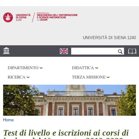
Salta al
contenuto
principale
UNIVERSITÀ DI SIENA 1240
Form di ricerca
Cerca
SEDE
DIPARTIMENTO
DIDATTICA
PHD PROGRAM
RICERCA
TERZA MISSIONE
LABORATORI
BIBLIOTECHE
SERVIZI
Tu sei qui
Home
Test di livello e iscrizioni ai corsi di