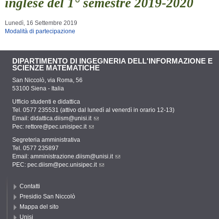
inglese del 1° semestre 2019-2020
Lunedì, 16 Settembre 2019
Modalità di partecipazione
DIPARTIMENTO DI INGEGNERIA DELL'INFORMAZIONE E
SCIENZE MATEMATICHE
San Niccolò, via Roma, 56
53100 Siena - Italia
Ufficio studenti e didattica
Tel. 0577 235531 (attivo dal lunedì al venerdì in orario 12-13)
Email:
didattica.diism@unisi.it
Pec:
rettore@pec.unisipec.it
Segreteria amministrativa
Tel. 0577 235897
Email:
amministrazione.diism@unisi.it
PEC:
pec.diism@pec.unisipec.it
Contatti
Presidio San Niccolò
Mappa del sito
Unisi