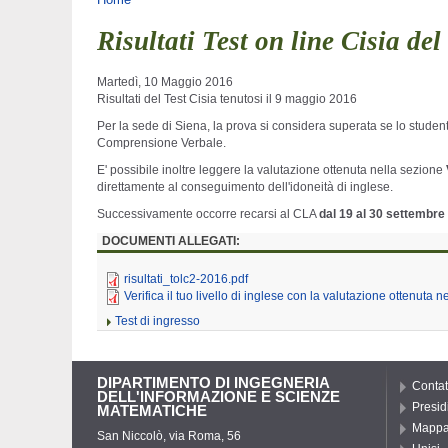
Tu sei qui
Risultati Test on line Cisia de
Martedì, 10 Maggio 2016
Risultati del Test Cisia tenutosi il 9 maggio 2016
Per la sede di Siena, la prova si considera superata se lo stud
Comprensione Verbale.
E' possibile inoltre leggere la valutazione ottenuta nella sezione
direttamente al conseguimento dell'idoneità di inglese.
Successivamente occorre recarsi al CLA
dal 19 al 30 settembre
DOCUMENTI ALLEGATI:
risultati_tolc2-2016.pdf
Verifica il tuo livello di inglese con la valutazione ottenuta ne
Test di ingresso
DIPARTIMENTO DI INGEGNERIA
Contat
DELL'INFORMAZIONE E SCIENZE
Presid
MATEMATICHE
Mappa 
San Niccolò, via Roma, 56