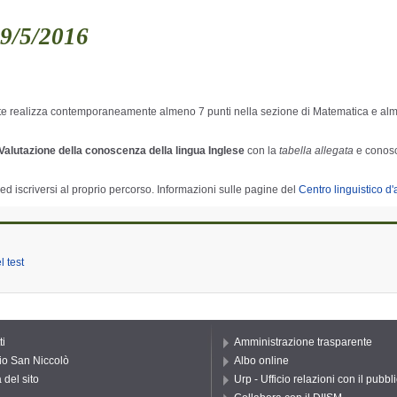
l 9/5/2016
ente realizza contemporaneamente almeno 7 punti nella sezione di Matematica e alm
Valutazione della conoscenza della lingua Inglese
con la
tabella allegata
e conosce
ed iscriversi al proprio percorso. Informazioni sulle pagine del
Centro linguistico d
l test
ti
Amministrazione trasparente
io San Niccolò
Albo online
del sito
Urp - Ufficio relazioni con il pubbl