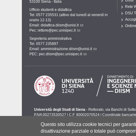
Unisi
53100 Siena - Italia
Rete W
Ufficio studenti e didattica
DSU T
Tel. 0577 235531 (attivo dal lunedì al venerdì in
Accogl
orario 12-13)
Email:
didattica.diism@unisi.it
Ordine
Pec:
rettore@pec.unisipec.it
Segreteria amministrativa
Tel. 0577 235897
Email:
amministrazione.diism@unisi.it
PEC:
pec.diism@pec.unisipec.it
Università degli Studi di Siena
- Rettorato, via Banchi di Sot
P.IVA 00273530527 | C.F. 80002070524 |
Coordinate bancari
Contatti:
urp@unisi.it
- URP - Ufficio Relazioni con il Pubbli
Questo sito utilizza cookie tecnici per garan
disattivazione parziale o totale può comprome