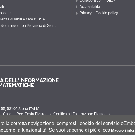
Collabora con il DIISM
ifi
Accessibilità
oscana
Privacy e Cookie policy
ienza disabili e servizi DSA
 degli Ingegneri Provincia di Siena
to 55, 53100 Siena ITALIA
e
|
Caselle Pec: Posta Elettronica Certificata
|
Fatturazione Elettronica
co Tel. 0577 235555 (dal lunedì al venerdì dalle 9.30 alle 10.30)
tire la corretta navigazione, compresi i cookie del servizio oEm
tterne la funzionalità. Se vuoi saperne di più clicca
Maggiori info