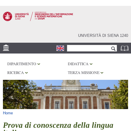
Salta al
contenuto
principale
UNIVERSITÀ DI SIENA 1240
Form di ricerca
Cerca
SEDE
DIPARTIMENTO
DIDATTICA
PHD PROGRAM
RICERCA
TERZA MISSIONE
LABORATORI
BIBLIOTECHE
SERVIZI
Tu sei qui
Home
Prova di conoscenza della lingua