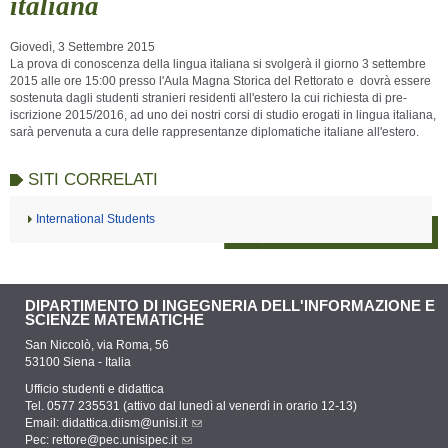
italiana
Giovedì, 3 Settembre 2015
La prova di conoscenza della lingua italiana si svolgerà il giorno 3 settembre
2015 alle ore 15:00 presso l'Aula Magna Storica del Rettorato e dovrà essere
sostenuta dagli studenti stranieri residenti all'estero la cui richiesta di pre-
iscrizione 2015/2016, ad uno dei nostri corsi di studio erogati in lingua italiana,
sarà pervenuta a cura delle rappresentanze diplomatiche italiane all'estero.
SITI CORRELATI
International Students
DIPARTIMENTO DI INGEGNERIA DELL'INFORMAZIONE E
SCIENZE MATEMATICHE
San Niccolò, via Roma, 56
53100 Siena - Italia
Ufficio studenti e didattica
Tel. 0577 235531 (attivo dal lunedì al venerdì in orario 12-13)
Email:
didattica.diism@unisi.it
Pec:
rettore@pec.unisipec.it