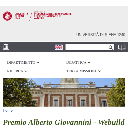
Salta al
contenuto
principale
UNIVERSITÀ DI SIENA 1240
Form di ricerca
Cerca
SEDE
DIPARTIMENTO
DIDATTICA
PHD PROGRAM
RICERCA
TERZA MISSIONE
LABORATORI
BIBLIOTECHE
SERVIZI
Tu sei qui
Home
Premio Alberto Giovannini - Webuild