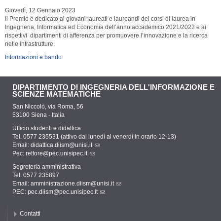
Giovedì, 12 Gennaio 2023
Il Premio è dedicato ai giovani laureati e laureandi dei corsi di laurea in
Ingegneria, Informatica ed Economia dell’anno accademico 2021/2022 e ai
rispettivi dipartimenti di afferenza per promuovere l’innovazione e la ricerca
nelle infrastrutture.
Informazioni e bando
DIPARTIMENTO DI INGEGNERIA DELL'INFORMAZIONE E
SCIENZE MATEMATICHE
San Niccolò, via Roma, 56
53100 Siena - Italia
Ufficio studenti e didattica
Tel. 0577 235531 (attivo dal lunedì al venerdì in orario 12-13)
Email:
didattica.diism@unisi.it
Pec:
rettore@pec.unisipec.it
Segreteria amministrativa
Tel. 0577 235897
Email:
amministrazione.diism@unisi.it
PEC:
pec.diism@pec.unisipec.it
Contatti