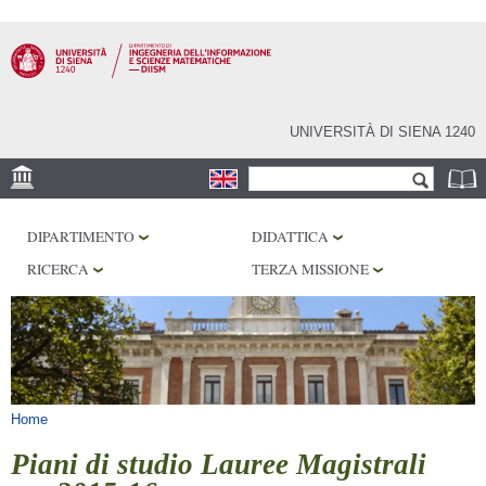
Salta al
contenuto
principale
UNIVERSITÀ DI SIENA 1240
Form di ricerca
Cerca
SEDE
DIPARTIMENTO
DIDATTICA
PHD PROGRAM
RICERCA
TERZA MISSIONE
LABORATORI
BIBLIOTECHE
SERVIZI
Tu sei qui
Home
Piani di studio Lauree Magistrali