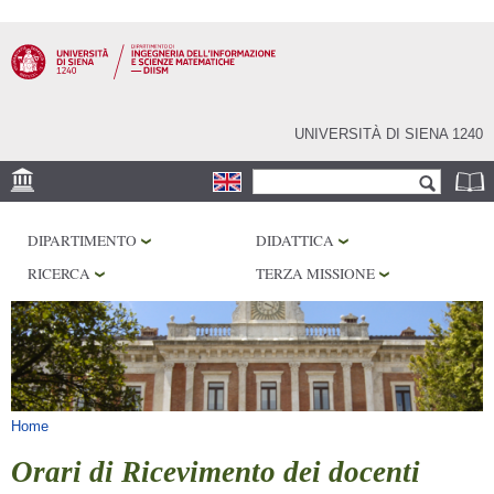
Salta al
contenuto
principale
UNIVERSITÀ DI SIENA 1240
Form di ricerca
Cerca
SEDE
DIPARTIMENTO
DIDATTICA
PHD PROGRAM
RICERCA
TERZA MISSIONE
LABORATORI
BIBLIOTECHE
SERVIZI
Tu sei qui
Home
Orari di Ricevimento dei docenti