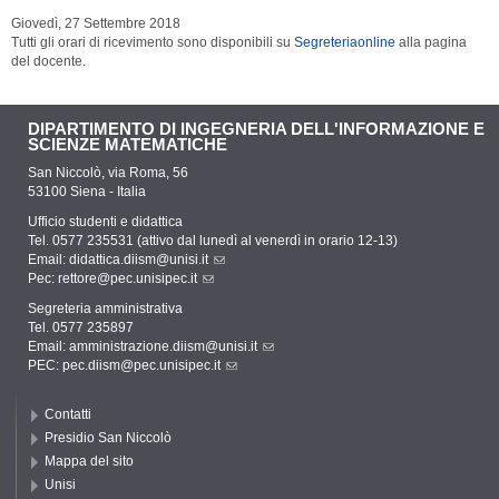
Giovedì, 27 Settembre 2018
Tutti gli orari di ricevimento sono disponibili su
Segreteriaonline
alla pagina
del docente.
DIPARTIMENTO DI INGEGNERIA DELL'INFORMAZIONE E
SCIENZE MATEMATICHE
San Niccolò, via Roma, 56
53100 Siena - Italia
Ufficio studenti e didattica
Tel. 0577 235531 (attivo dal lunedì al venerdì in orario 12-13)
Email:
didattica.diism@unisi.it
Pec:
rettore@pec.unisipec.it
Segreteria amministrativa
Tel. 0577 235897
Email:
amministrazione.diism@unisi.it
PEC:
pec.diism@pec.unisipec.it
Contatti
Presidio San Niccolò
Mappa del sito
Unisi