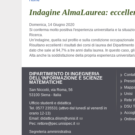
Tu sei qui
Indagine AlmaLaurea: eccellent
Domenica, 14 Giugno 2020
Si conferma molto positiva l'esperienza universitaria e la situazi
Ricerca.
Un’indagine, quella sul profilo e sulla condizione occupazionale d
Risultano eccellenti i risultati dei corsi di laurea del Dipartimen
dato che sale al
94,7% a tre anni dalla laurea. In questo caso, gl
Alta anche la soddisfazione della propria esperienza universitari
DIPARTIMENTO DI INGEGNERIA
Contat
DELL'INFORMAZIONE E SCIENZE
Presid
MATEMATICHE
Mappa 
San Niccolò, via Roma, 56
Unisi
53100 Siena - Italia
Rete W
Ufficio studenti e didattica
DSU T
Tel. 0577 235531 (attivo dal lunedì al venerdì in
Accogl
orario 12-13)
Email:
didattica.diism@unisi.it
Ordine
Pec:
rettore@pec.unisipec.it
Segreteria amministrativa