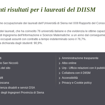
i risultati per i laureati del DIISM
one occupazionale dei laureati dell’Università di
Siena nel XXII Rapporto del Consor
ei laureati, che ha coinvolto 76 università italiane e
che evidenzia le ottime capac
to di Ingegneria dell'Informazione e Scienze
Matematiche: a un anno dal conseguiment
i occupati assunti con contratto a tempo indeterminato sono il 76,7%.
a dichiarata dagli studenti: 90,9%.
ti
Amministrazione trasparente
io San Niccolò
Albo online
del sito
Urp - Ufficio relazioni con il pubbl
Collabora con il DIISM
ifi
Accessibilità
oscana
Privacy e Cookie policy
ienza disabili e servizi DSA
 degli Ingegneri Provincia di Siena