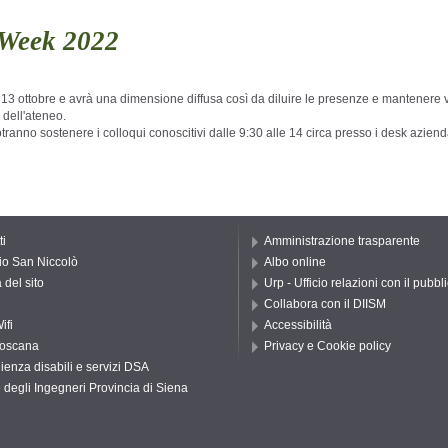
r Week 2022
13 ottobre e avrà una dimensione diffusa così da diluire le presenze e mantenere vici
io dell'ateneo.
ranno sostenere i colloqui conoscitivi dalle 9:30 alle 14 circa presso i desk aziendali
ti
Amministrazione trasparente
io San Niccolò
Albo online
del sito
Urp - Ufficio relazioni con il pubbl
Collabora con il DIISM
ifi
Accessibilità
oscana
Privacy e Cookie policy
ienza disabili e servizi DSA
 degli Ingegneri Provincia di Siena