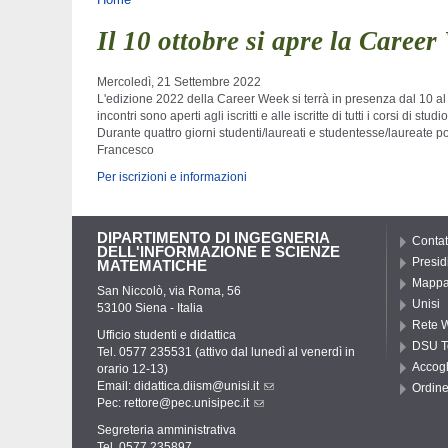
Tu sei qui
Il 10 ottobre si apre la Caree
Mercoledì, 21 Settembre 2022
L'edizione 2022 della Career Week si terrà in presenza dal 10 al 
incontri sono aperti agli iscritti e alle iscritte di tutti i corsi di stud
Durante quattro giorni studenti/laureati e studentesse/laureate pot
Francesco
Per iscrizioni e informazioni
DIPARTIMENTO DI INGEGNERIA
Contat
DELL'INFORMAZIONE E SCIENZE
Presid
MATEMATICHE
Mappa 
San Niccolò, via Roma, 56
Unisi
53100 Siena - Italia
Rete W
Ufficio studenti e didattica
DSU T
Tel. 0577 235531 (attivo dal lunedì al venerdì in
Accogl
orario 12-13)
Email:
didattica.diism@unisi.it
Ordine
Pec:
rettore@pec.unisipec.it
Segreteria amministrativa
Tel. 0577 235897