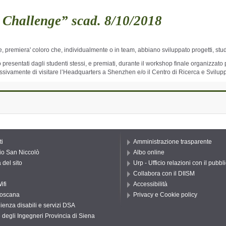
 Challenge” scad. 8/10/2018
e, premiera' coloro che, individualmente o in team, abbiano sviluppato progetti, studi
no presentati dagli studenti stessi, e premiati, durante il workshop finale organizzato 
cessivamente di visitare l’Headquarters a Shenzhen e/o il Centro di Ricerca e Svilu
ti
Amministrazione trasparente
io San Niccolò
Albo online
del sito
Urp - Ufficio relazioni con il pubbl
Collabora con il DIISM
ifi
Accessibilità
oscana
Privacy e Cookie policy
ienza disabili e servizi DSA
 degli Ingegneri Provincia di Siena