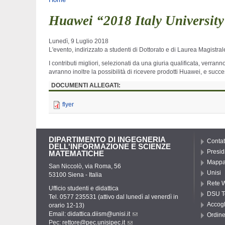
Tu sei qui
Huawei “2018 Italy University
Lunedì, 9 Luglio 2018
L'evento, indirizzato a studenti di Dottorato e di Laurea Magistral
I contributi migliori, selezionati da una giuria qualificata, verran
avranno inoltre la possibilità di ricevere prodotti Huawei, e suc
DOCUMENTI ALLEGATI:
flyer
DIPARTIMENTO DI INGEGNERIA
Contat
DELL'INFORMAZIONE E SCIENZE
Presid
MATEMATICHE
Mappa 
San Niccolò, via Roma, 56
Unisi
53100 Siena - Italia
Rete W
Ufficio studenti e didattica
DSU T
Tel. 0577 235531 (attivo dal lunedì al venerdì in
Accogl
orario 12-13)
Email:
didattica.diism@unisi.it
Ordine
Pec:
rettore@pec.unisipec.it