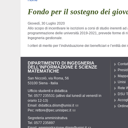
Tu sei qui
Fondo per il sostegno dei giov
Giovedì, 30 Luglio 2020
Allo scopo di incentivare le iscrizioni a corsi di studio inerenti a
programmazione delle università 2019-2021, prevede forme di rimbor
Ingegneria gestionale.
I criteri di merito per l’individuazione dei beneficiari e l’entità de
DIPARTIMENTO DI INGEGNERIA
Contat
DELL'INFORMAZIONE E SCIENZE
Presid
MATEMATICHE
Mappa 
San Niccolò, via Roma, 56
Unisi
53100 Siena - Italia
Rete W
Ufficio studenti e didattica
DSU T
Tel. 0577 235531 (attivo dal lunedì al venerdì in
Accogl
orario 12-13)
Email:
didattica.diism@unisi.it
Ordine
Pec:
rettore@pec.unisipec.it
Segreteria amministrativa
Tel. 0577 235897
Email:
amministrazione.diism@unisi.it