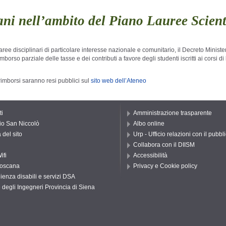
ani nell’ambito del Piano Lauree Scient
d aree disciplinari di particolare interesse nazionale e comunitario, il Decreto Minist
so parziale delle tasse e dei contributi a favore degli studenti iscritti ai corsi d
i rimborsi saranno resi pubblici sul
sito web dell’Ateneo
ti
Amministrazione trasparente
io San Niccolò
Albo online
del sito
Urp - Ufficio relazioni con il pubbl
Collabora con il DIISM
ifi
Accessibilità
oscana
Privacy e Cookie policy
ienza disabili e servizi DSA
 degli Ingegneri Provincia di Siena