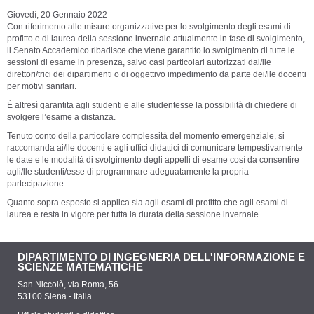
Giovedì, 20 Gennaio 2022
Con riferimento alle misure organizzative per lo svolgimento degli esami di
profitto e di laurea della sessione invernale attualmente in fase di svolgimento,
il Senato Accademico ribadisce che viene garantito lo svolgimento di tutte le
sessioni di esame in presenza, salvo casi particolari autorizzati dai/lle
direttori/trici dei dipartimenti o di oggettivo impedimento da parte dei/lle docenti
per motivi sanitari.
È altresì garantita agli studenti e alle studentesse la possibilità di chiedere di
svolgere l’esame a distanza.
Tenuto conto della particolare complessità del momento emergenziale, si
raccomanda ai/lle docenti e agli uffici didattici di comunicare tempestivamente
le date e le modalità di svolgimento degli appelli di esame così da consentire
agli/lle studenti/esse di programmare adeguatamente la propria
partecipazione.
Quanto sopra esposto si applica sia agli esami di profitto che agli esami di
laurea e resta in vigore per tutta la durata della sessione invernale.
DIPARTIMENTO DI INGEGNERIA DELL'INFORMAZIONE E
SCIENZE MATEMATICHE
San Niccolò, via Roma, 56
53100 Siena - Italia