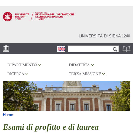
Salta al
contenuto
principale
UNIVERSITÀ DI SIENA 1240
Form di ricerca
Cerca
SEDE
DIPARTIMENTO
DIDATTICA
PHD PROGRAM
RICERCA
TERZA MISSIONE
LABORATORI
BIBLIOTECHE
SERVIZI
Tu sei qui
Home
Esami di profitto e di laurea