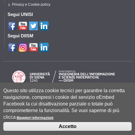
Privacy e Cookie policy
Segui UNISI
Segui DIISM
Questo sito utilizza cookie tecnici per garantire la corretta
navigazione, compresi i cookie del servizio oEmbed
Università degli Studi di Siena
- Rettorato, via Banchi di Sotto 55, 53100
Siena ITALIA
Facebook la cui disattivazione parziale o totale può
P.IVA 00273530527 | C.F. 80002070524 |
Coordinate bancarie
|
Caselle
comprometterne la funzionalità. Se vuoi saperne di più
Pec: Posta Elettronica Certificata
|
Fatturazione Elettronica
clicca
Contatti:
urp@unisi.it
- URP - Ufficio Relazioni con il Pubblico Tel.
Maggiori informazioni
0577 235555 (dal lunedì al venerdì dalle 9.30 alle 10.30)
Accetto