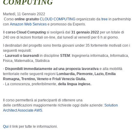
COMPUTING
Martedì, 11 Gennaio 2022
Corso
online gratuito
CLOUD COMPUTING
organizzato da
tree
in partnership
con
Amazon Web Services
e promosso da Experis.
Il
corso Cloud Computing
si svolgerà dal
31 gennaio 2022
per un totale di
240 ore di lezioni frontali on-line, dal lunedì al venerdì per 6 h al giorno.
I destinatari del progetto sono trenta giovani under 35 fortemente motivati con i
seguenti requisiti:
-
Laureati o laureandi
in discipline
STEM
: Ingegneria informatica, Informatica,
Fisica, Matematica, Statistica
-
Disponibili immediatamente ad una proposta lavorativa
e alla mobilità
territoriale nelle seguenti regioni
Lombardia, Piemonte, Lazio, Emilia
Romagna, Trentino, Veneto e Friuli Venezia Giulia.
- La conoscenza, preferibilmente,
della lingua inglese.
Il corso permetterà ai partecipanti
di ottenere una
delle certificazioni maggiormente richieste oggi dalle aziende:
Solution
Architect Associate AWS
.
Qui
il link per tutte le informazioni.