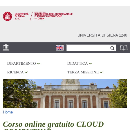
Salta al
contenuto
principale
UNIVERSITÀ DI SIENA 1240
Form di ricerca
Cerca
SEDE
DIPARTIMENTO
DIDATTICA
PHD PROGRAM
RICERCA
TERZA MISSIONE
LABORATORI
BIBLIOTECHE
SERVIZI
Tu sei qui
Home
Corso online gratuito CLOUD