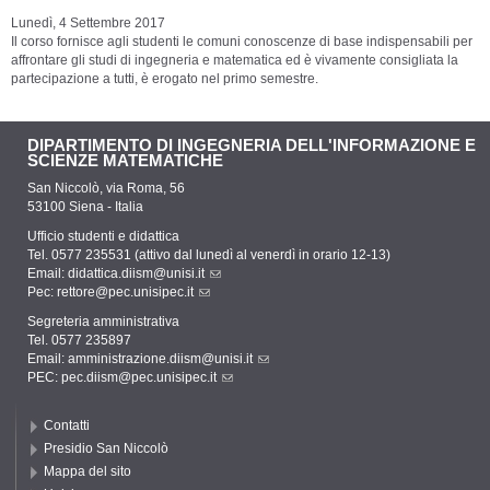
Lunedì, 4 Settembre 2017
Il corso fornisce agli studenti le comuni conoscenze di base indispensabili per
affrontare gli studi di ingegneria e matematica ed è vivamente consigliata la
partecipazione a tutti, è erogato nel primo semestre.
DIPARTIMENTO DI INGEGNERIA DELL'INFORMAZIONE E
SCIENZE MATEMATICHE
San Niccolò, via Roma, 56
53100 Siena - Italia
Ufficio studenti e didattica
Tel. 0577 235531 (attivo dal lunedì al venerdì in orario 12-13)
Email:
didattica.diism@unisi.it
Pec:
rettore@pec.unisipec.it
Segreteria amministrativa
Tel. 0577 235897
Email:
amministrazione.diism@unisi.it
PEC:
pec.diism@pec.unisipec.it
Contatti
Presidio San Niccolò
Mappa del sito