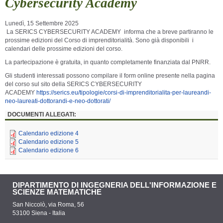
Cybersecurity Academy
Lunedì, 15 Settembre 2025
La
SERICS CYBERSECURITY ACADEMY informa che a
breve partiranno le
prossime edizioni del Corso di imprenditorialità. Sono già disponibili i
calendari delle prossime edizioni del corso.
La partecipazione è gratuita, in quanto completamente finanziata dal PNRR.
Gli studenti interessati possono compilare il form online presente nella pagina
del corso sul sito della SERICS CYBERSECURITY
ACADEMY
https://serics.eu/tipologie/corsi-di-imprenditorialita-per-laureandi-
neo-laureati-dottorandi-e-neo-dottorati/
DOCUMENTI ALLEGATI:
Calendario edizione 4
Calendario edizione 5
Calendario edizione 6
DIPARTIMENTO DI INGEGNERIA DELL'INFORMAZIONE E
SCIENZE MATEMATICHE
San Niccolò, via Roma, 56
53100 Siena - Italia