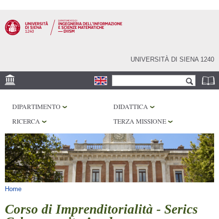
Salta al
contenuto
principale
UNIVERSITÀ DI SIENA 1240
Form di ricerca
Cerca
SEDE
DIPARTIMENTO
DIDATTICA
PHD PROGRAM
RICERCA
TERZA MISSIONE
LABORATORI
BIBLIOTECHE
SERVIZI
Tu sei qui
Home
Corso di Imprenditorialità - Serics