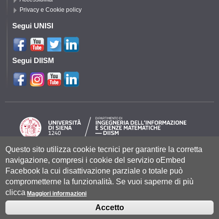
Privacy e Cookie policy
Segui UNISI
Segui DIISM
Questo sito utilizza cookie tecnici per garantire la corretta
navigazione, compresi i cookie del servizio oEmbed
Università degli Studi di Siena
- Rettorato, via Banchi di Sotto 55, 53100
Siena ITALIA
Facebook la cui disattivazione parziale o totale può
P.IVA 00273530527 | C.F. 80002070524 |
Coordinate bancarie
|
Caselle
comprometterne la funzionalità. Se vuoi saperne di più
Pec: Posta Elettronica Certificata
|
Fatturazione Elettronica
clicca
Contatti:
urp@unisi.it
- URP - Ufficio Relazioni con il Pubblico Tel.
Maggiori informazioni
0577 235555 (dal lunedì al venerdì dalle 9.30 alle 10.30)
Accetto