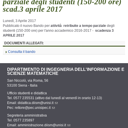
parziale degli studenti (150-200 ore)
scad.3 aprile 2017
Lunedì, 3 Aprile 2017
Pubblicato il nuovo Bando per
attività retribuite a tempo parziale
degli
studenti (150-200 ore) per l'anno accademico 2016-2017 -
scadenza 3
APRILE 2017
DOCUMENTI ALLEGATI:
Consulta il bando
DIPARTIMENTO DI INGEGNERIA DELL'INFORMAZIONE E
SCIENZE MATEMATICHE
San Niccolò, via Roma, 56
53100 Siena - Italia
Ufficio studenti e didattica
Tel. 0577 235531 (attivo dal lunedì al venerdì in orario 12-13)
Email:
didattica.diism@unisi.it
Pec:
rettore@pec.unisipec.it
Segreteria amministrativa
Tel. 0577 235897
Email:
amministrazione.diism@unisi.it