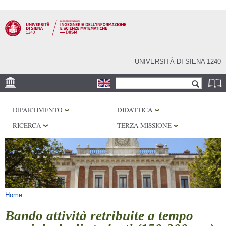
Salta al
contenuto
principale
UNIVERSITÀ DI SIENA 1240
Form di ricerca
Cerca
SEDE
DIPARTIMENTO
DIDATTICA
PHD PROGRAM
RICERCA
TERZA MISSIONE
LABORATORI
BIBLIOTECHE
SERVIZI
Tu sei qui
Home
Bando attività retribuite a tempo