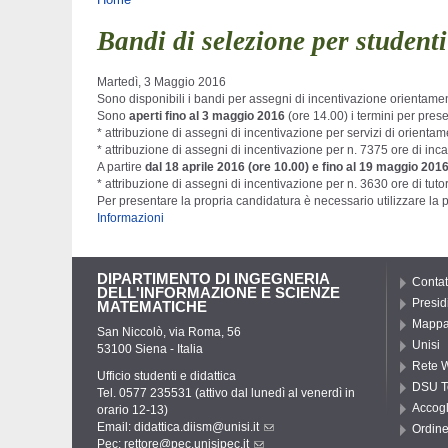
Tu sei qui
Bandi di selezione per studen
Martedì, 3 Maggio 2016
Sono disponibili i bandi per assegni di incentivazione orientam
Sono
aperti fino al 3 maggio 2016
(ore 14.00) i termini per pre
* attribuzione di assegni di incentivazione per servizi di orienta
* attribuzione di assegni di incentivazione per n. 7375 ore di inca
A partire
dal 18 aprile 2016 (ore 10.00) e fino al 19 maggio 201
* attribuzione di assegni di incentivazione per n. 3630 ore di tuto
Per presentare la propria candidatura è necessario utilizzare la p
Informazioni
DIPARTIMENTO DI INGEGNERIA
Contat
DELL'INFORMAZIONE E SCIENZE
Presid
MATEMATICHE
Mappa 
San Niccolò, via Roma, 56
Unisi
53100 Siena - Italia
Rete W
Ufficio studenti e didattica
DSU T
Tel. 0577 235531 (attivo dal lunedì al venerdì in
Accogl
orario 12-13)
Email:
didattica.diism@unisi.it
Ordine
Pec:
rettore@pec.unisipec.it