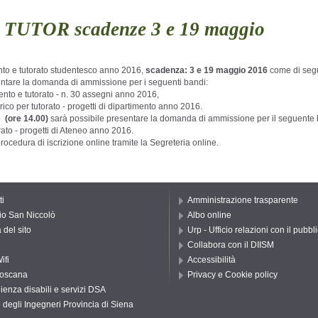
ti TUTOR scadenze 3 e 19 maggio
ento e tutorato studentesco anno 2016,
scadenza: 3 e 19 maggio 2016
come di segu
sentare la domanda di ammissione per i seguenti bandi:
mento e tutorato - n. 30 assegni anno 2016,
rico per tutorato - progetti di dipartimento anno 2016.
6 (ore 14.00)
sarà possibile presentare la domanda di ammissione per il seguente
rato - progetti di Ateneo anno 2016.
rocedura di iscrizione online tramite la Segreteria online.
ti
Amministrazione trasparente
io San Niccolò
Albo online
del sito
Urp - Ufficio relazioni con il pubbl
Collabora con il DIISM
ifi
Accessibilità
oscana
Privacy e Cookie policy
ienza disabili e servizi DSA
 degli Ingegneri Provincia di Siena