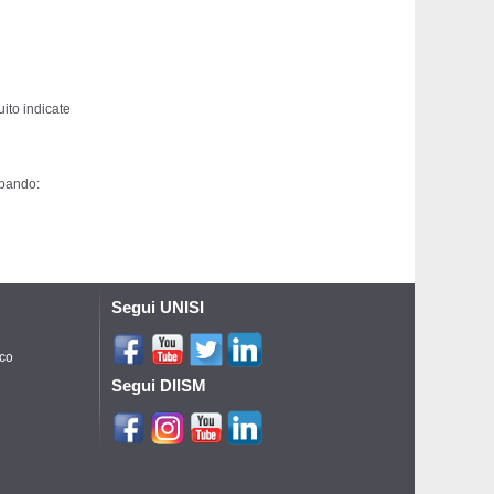
ito indicate
 bando:
Segui UNISI
ico
Segui DIISM