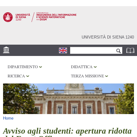
Salta al
contenuto
principale
UNIVERSITÀ DI SIENA 1240
Form di ricerca
Cerca
SEDE
DIPARTIMENTO
DIDATTICA
PHD PROGRAM
RICERCA
TERZA MISSIONE
LABORATORI
BIBLIOTECHE
SERVIZI
Tu sei qui
Home
Avviso agli studenti: apertura ridotta