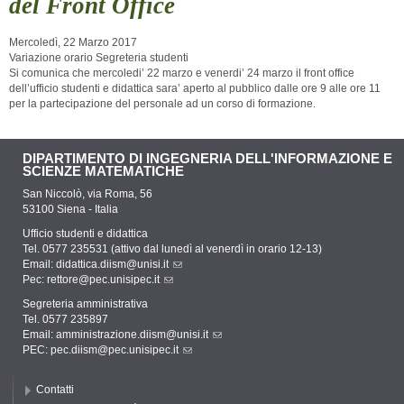
del Front Office
Mercoledì, 22 Marzo 2017
Variazione orario Segreteria studenti
Si comunica che mercoledi’ 22 marzo e venerdi’ 24 marzo il front office
dell’ufficio studenti e didattica sara’ aperto al pubblico dalle ore 9 alle ore 11
per la partecipazione del personale ad un corso di formazione.
DIPARTIMENTO DI INGEGNERIA DELL'INFORMAZIONE E
SCIENZE MATEMATICHE
San Niccolò, via Roma, 56
53100 Siena - Italia
Ufficio studenti e didattica
Tel. 0577 235531 (attivo dal lunedì al venerdì in orario 12-13)
Email:
didattica.diism@unisi.it
Pec:
rettore@pec.unisipec.it
Segreteria amministrativa
Tel. 0577 235897
Email:
amministrazione.diism@unisi.it
PEC:
pec.diism@pec.unisipec.it
Contatti