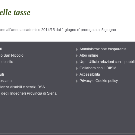
lle tasse
ione all’anno accademico 2014/15 dal 1 giugno e' prorogata al 5 giugno.
ti
Amministrazione trasparente
io San Niccolò
Albo online
del sito
Urp - Ufficio relazioni con il pubbl
Collabora con il DIISM
ifi
Accessibilità
oscana
Privacy e Cookie policy
ienza disabili e servizi DSA
 degli Ingegneri Provincia di Siena