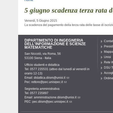
Tu sei qui
5 giugno scadenza terza rata de
Venerdì, 5 Giugno 2015
La scadenza del pagamento della terza rata delle tasse di iscriz
DIPARTIMENTO DI INGEGNERIA
Contat
DELL'INFORMAZIONE E SCIENZE
Presid
MATEMATICHE
Mappa 
San Niccolò, via Roma, 56
Unisi
53100 Siena - Italia
Rete W
Ufficio studenti e didattica
DSU T
Tel. 0577 235531 (attivo dal lunedì al venerdì in
Accogl
orario 12-13)
Email:
didattica.diism@unisi.it
Ordine
Pec:
rettore@pec.unisipec.it
Segreteria amministrativa
Tel. 0577 235897
Email:
amministrazione.diism@unisi.it
PEC:
pec.diism@pec.unisipec.it