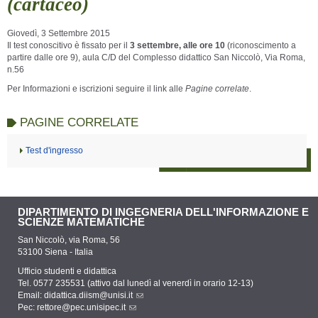
(cartaceo)
Giovedì, 3 Settembre 2015
Il test conoscitivo è fissato per il
3 settembre, alle ore 10
(riconoscimento a
partire dalle ore 9), aula C/D del Complesso didattico San Niccolò, Via Roma,
n.56
Per Informazioni e iscrizioni seguire il link alle
Pagine correlate
.
PAGINE CORRELATE
Test d'ingresso
DIPARTIMENTO DI INGEGNERIA DELL'INFORMAZIONE E
SCIENZE MATEMATICHE
San Niccolò, via Roma, 56
53100 Siena - Italia
Ufficio studenti e didattica
Tel. 0577 235531 (attivo dal lunedì al venerdì in orario 12-13)
Email:
didattica.diism@unisi.it
Pec:
rettore@pec.unisipec.it