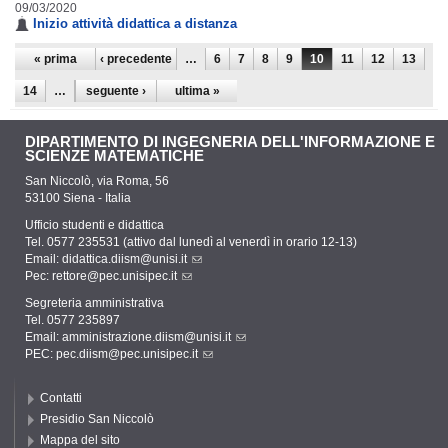
09/03/2020
Inizio attività didattica a distanza
Pagine
« prima
‹ precedente
…
6
7
8
9
10
11
12
13
14
…
seguente ›
ultima »
DIPARTIMENTO DI INGEGNERIA DELL'INFORMAZIONE E
SCIENZE MATEMATICHE
San Niccolò, via Roma, 56
53100 Siena - Italia
Ufficio studenti e didattica
Tel. 0577 235531 (attivo dal lunedì al venerdì in orario 12-13)
Email:
didattica.diism@unisi.it
Pec:
rettore@pec.unisipec.it
Segreteria amministrativa
Tel. 0577 235897
Email:
amministrazione.diism@unisi.it
PEC:
pec.diism@pec.unisipec.it
Contatti
Presidio San Niccolò
Mappa del sito